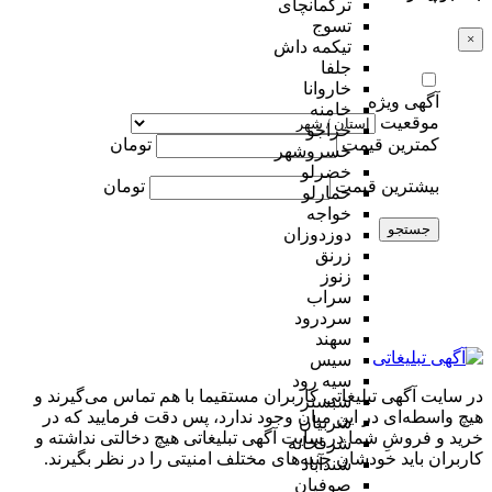
ترکمانچای
تسوج
×
تیکمه داش
جلفا
خاروانا
آگهی ویژه
خامنه
موقعیت
خراجو
کمترین قیمت
تومان
خسروشهر
خضرلو
بیشترین قیمت
تومان
خمارلو
خواجه
جستجو
دوزدوزان
زرنق
زنوز
سراب
سردرود
سهند
سیس
سیه رود
در سایت آگهی تبلیغاتی کاربران مستقیما با هم تماس می‌گیرند و
شبستر
هیچ واسطه‌ای در این میان وجود ندارد، پس دقت فرمایید که در
شربیان
خرید و فروشِ شما در سایت آگهی تبلیغاتی هیچ دخالتی نداشته و
شرفخانه
کاربران باید خودشان جنبه‌های مختلف امنیتی را در نظر بگیرند.
شندآباد
صوفیان