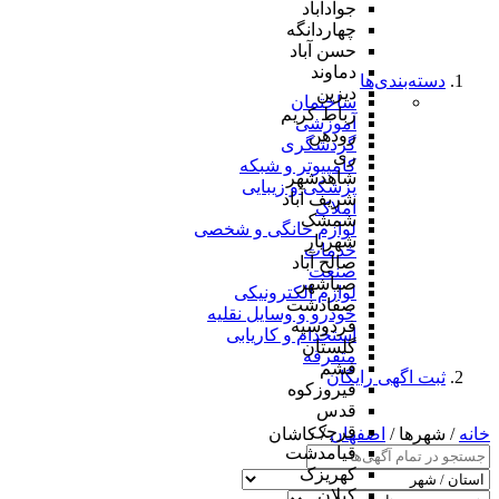
جوادآباد
چهاردانگه
حسن آباد
دماوند
دسته‌بندی‌ها
دیزین
ساختمان
رباط کریم
آموزشی
رودهن
گردشگری
ری
کامپیوتر و شبکه
شاهدشهر
پزشکی و زیبایی
شریف آباد
املاک
شمشک
لوازم خانگی و شخصی
شهریار
خدمات
صالح آباد
صنعت
صباشهر
لوازم الکترونیکی
صفادشت
خودرو و وسایل نقلیه
فردوسیه
استخدام و کاریابی
گلستان
متفرقه
فشم
ثبت اگهی رایگان
فیروزکوه
قدس
قرچک
خانه
/ شهرها /
اصفهان
/ کاشان
قیامدشت
کهریزک
کیلان