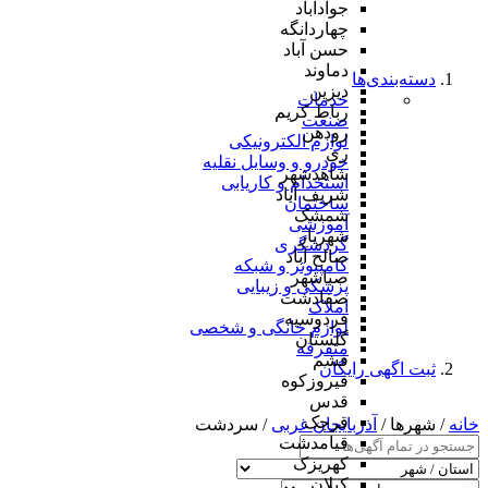
جوادآباد
چهاردانگه
حسن آباد
دماوند
دسته‌بندی‌ها
دیزین
خدمات
رباط کریم
صنعت
رودهن
لوازم الکترونیکی
ری
خودرو و وسایل نقلیه
شاهدشهر
استخدام و کاریابی
شریف آباد
ساختمان
شمشک
آموزشی
شهریار
گردشگری
صالح آباد
کامپیوتر و شبکه
صباشهر
پزشکی و زیبایی
صفادشت
املاک
فردوسیه
لوازم خانگی و شخصی
گلستان
متفرقه
فشم
ثبت اگهی رایگان
فیروزکوه
قدس
قرچک
خانه
/ شهرها /
آذربایجان غربی
/ سردشت
قیامدشت
کهریزک
کیلان