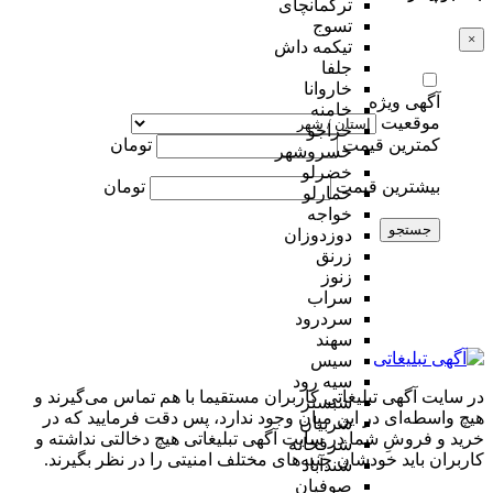
ترکمانچای
تسوج
×
تیکمه داش
جلفا
خاروانا
آگهی ویژه
خامنه
موقعیت
خراجو
کمترین قیمت
تومان
خسروشهر
خضرلو
بیشترین قیمت
تومان
خمارلو
خواجه
جستجو
دوزدوزان
زرنق
زنوز
سراب
سردرود
سهند
سیس
سیه رود
در سایت آگهی تبلیغاتی کاربران مستقیما با هم تماس می‌گیرند و
شبستر
هیچ واسطه‌ای در این میان وجود ندارد، پس دقت فرمایید که در
شربیان
خرید و فروشِ شما در سایت آگهی تبلیغاتی هیچ دخالتی نداشته و
شرفخانه
کاربران باید خودشان جنبه‌های مختلف امنیتی را در نظر بگیرند.
شندآباد
صوفیان