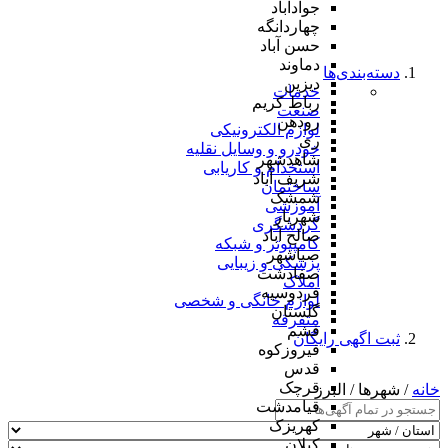
جوادآباد
چهاردانگه
حسن آباد
دماوند
دسته‌بندی‌ها
دیزین
خدمات
رباط کریم
صنعت
رودهن
لوازم الکترونیکی
ری
خودرو و وسایل نقلیه
شاهدشهر
استخدام و کاریابی
شریف آباد
ساختمان
شمشک
آموزشی
شهریار
گردشگری
صالح آباد
کامپیوتر و شبکه
صباشهر
پزشکی و زیبایی
صفادشت
املاک
فردوسیه
لوازم خانگی و شخصی
گلستان
متفرقه
فشم
ثبت اگهی رایگان
فیروزکوه
قدس
قرچک
خانه
/ شهرها / البرز
قیامدشت
کهریزک
کیلان