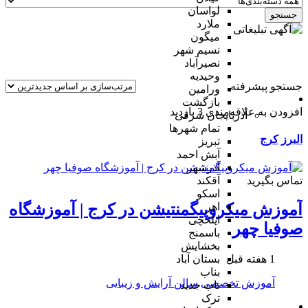
لواسان
جستجو
ملارد
میگون
نسیم شهر
نصیرآباد
وحیدیه
جستجو پیشرفته
ورامین
بازگشت
افزودن به علاقه‌مندی
3 بازدید
آذربایجان شرقی
تمام شهر‌ها
البرز
کرج
تبریز
آبش احمد
آذرشهر
تماس بگیرید
آقکند
اسکو
اهر
آموزش میکروپیگمنتیشن در کرج | آموزشگاه
ایلخچی
صوفیا چهر
باسمنج
بخشایش
1 هفته قبل
بستان آباد
بناب
آموزش تخصصی
سالن آرایش و زیبایی
ناب جدید
ترک