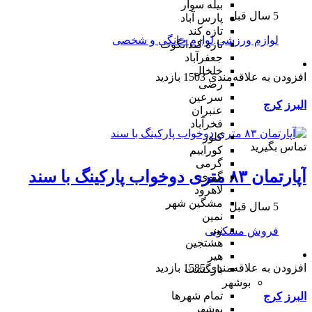
بیله سوار
5 سال قبل
پارس آباد
تازه کند
لوازم ورزشی
لوازم خانگی و شخصی
تازه کندانگوت
جعفرآباد
خلخال
افزودن به علاقه‌مندی
1503 بازدید
رضی
سرعین
البرز
کرج
عنبران
فخرآباد
کلور
تماس بگیرید
کوراییم
گرمی
آپارتمان ۸۳ متری دوخواب پارکینگ با سند
گیوی
لاهرود
مشگین شهر
5 سال قبل
نمین
نیر
فروش مسکونی
هشتجین
هیر
افزودن به علاقه‌مندی
1585 بازدید
بازگشت
بوشهر
تمام شهر‌ها
البرز
کرج
بوشهر