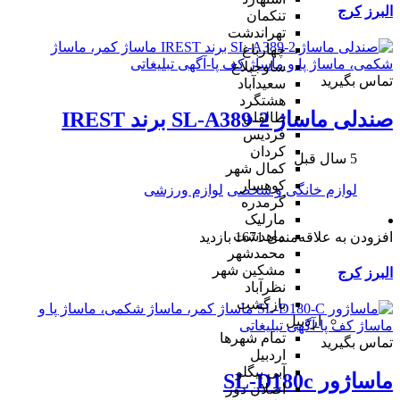
البرز
کرج
تنکمان
تهراندشت
چهارباغ
ساوجبلاغ
تماس بگیرید
سعیدآباد
هشتگرد
صندلی ماساژ SL-A389-2 برند IREST
طالقان
فردیس
کردان
5 سال قبل
کمال شهر
کوهسار
لوازم خانگی و شخصی
لوازم ورزشی
گرمدره
مارلیک
ماهدشت
افزودن به علاقه‌مندی
1671 بازدید
محمدشهر
مشکین شهر
البرز
کرج
نظرآباد
بازگشت
اردبیل
تمام شهر‌ها
تماس بگیرید
اردبیل
آبی بیگلو
ماساژور SL-D180c
اصلان دوز