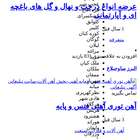
عجب شیر
عرضه انواع درخت و نهال و گل های باغچه
قره آغاج
ای و آپارتمانی
کشکسرای
کلوانق
کلیبر
1 سال قبل
کوزه کنان
گوگان
متفرقه
لیلان
مراغه
افزودن به علاقه‌مندی
831 بازدید
مرند
ملک کیان
البرز
ساوجبلاغ
ملکان
ممقان
مهربان
میانه
نظرکهریزی
تماس بگیرید
هادی شهر
هرگلان
آهن توری آهنی فنس و پایه
هریس
هشترود
3 سال قبل
هوراند
وایقان
آهن آلات و فلزات
صنعت
ورزقان