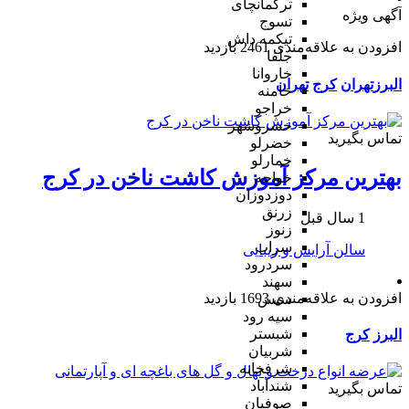
ترکمانچای
آگهی ویژه
تسوج
تیکمه داش
افزودن به علاقه‌مندی
2461 بازدید
جلفا
خاروانا
البرز
تهران
کرج
تهران
خامنه
خراجو
خسروشهر
تماس بگیرید
خضرلو
خمارلو
بهترین مرکز آموزش کاشت ناخن در کرج
خواجه
دوزدوزان
زرنق
1 سال قبل
زنوز
سراب
سالن آرایش و زیبایی
سردرود
سهند
افزودن به علاقه‌مندی
1693 بازدید
سیس
سیه رود
شبستر
البرز
کرج
شربیان
شرفخانه
شندآباد
تماس بگیرید
صوفیان