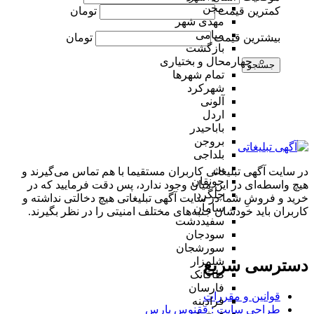
مجن
کمترین قیمت
تومان
مهدی شهر
میامی
بیشترین قیمت
تومان
بازگشت
چهارمحال و بختیاری
جستجو
تمام شهر‌ها
شهرکرد
آلونی
اردل
باباحیدر
بروجن
بلداجی
بن
در سایت آگهی تبلیغاتی کاربران مستقیما با هم تماس می‌گیرند و
جونقان
هیچ واسطه‌ای در این میان وجود ندارد، پس دقت فرمایید که در
چلگرد
خرید و فروشِ شما در سایت آگهی تبلیغاتی هیچ دخالتی نداشته و
سامان
کاربران باید خودشان جنبه‌های مختلف امنیتی را در نظر بگیرند.
سفیددشت
سودجان
سورشجان
شلمزار
دسترسی سریع
طاقانک
فارسان
قوانین و مقررات
فرادبنه
طراحی سایت : ققنوس پارس