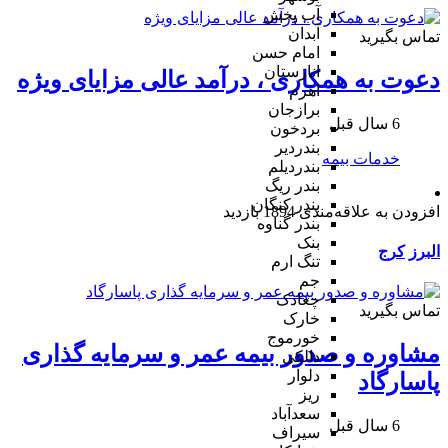
آب پخش
آبدان
تماس بگیرید
امام حسن
انارستان
دعوت به همکاری ، درآمد عالی مزایای ویژه
اهرم
برازجان
6 سال قبل
بردخون
بندردیر
خدمات بیمه
بندردیلم
بندر ریگ
بندر کنگان
افزودن به علاقه‌مندی
1894 بازدید
بندر گناوه
بنک
البرز
کرج
تنگ ارم
جم
چغادک
تماس بگیرید
خارک
خورموج
مشاوره و صدور بیمه عمر و سرمایه گذاری
دالکی
دلوار
پاسارگاد
ریز
سعدآباد
6 سال قبل
سیراف