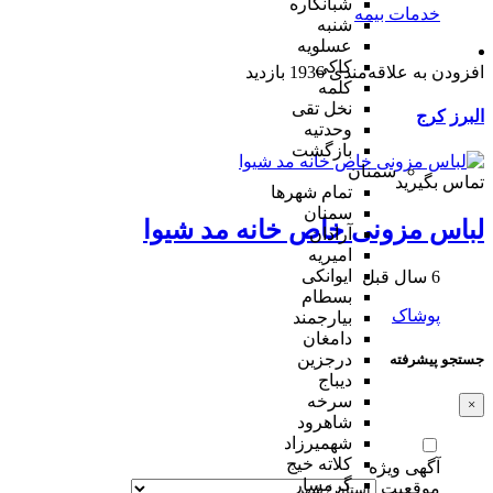
شبانکاره
خدمات بیمه
شنبه
عسلویه
کاکی
افزودن به علاقه‌مندی
1936 بازدید
کلمه
نخل تقی
البرز
کرج
وحدتیه
بازگشت
سمنان
تماس بگیرید
تمام شهر‌ها
سمنان
لباس مزونی خاص خانه مد شیوا
آرادان
امیریه
ایوانکی
6 سال قبل
بسطام
پوشاک
بیارجمند
دامغان
درجزین
جستجو پیشرفته
دیباج
سرخه
×
شاهرود
شهمیرزاد
کلاته خیج
آگهی ویژه
گرمسار
موقعیت