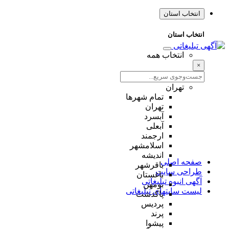
انتخاب استان
انتخاب استان
انتخاب همه
×
تهران
تمام شهر‌ها
تهران
آبسرد
آبعلی
ارجمند
اسلامشهر
اندیشه
صفحه اصلی
باقرشهر
طراحی سایت
باغستان
آگهی انبوه تبلیغاتی
بومهن
لیست سایتهای تبلیغاتی
پاکدشت
پردیس
پرند
پیشوا