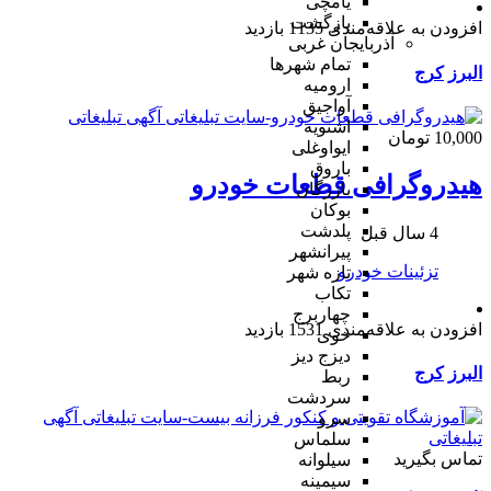
یامچی
بازگشت
افزودن به علاقه‌مندی
1135 بازدید
آذربایجان غربی
تمام شهر‌ها
البرز
کرج
ارومیه
آواجیق
اشنویه
10,000 تومان
ایواوغلی
باروق
هیدروگرافی قطعات خودرو
بازرگان
بوکان
پلدشت
4 سال قبل
پیرانشهر
تزئینات خودرو
تازه شهر
تکاب
چهاربرج
افزودن به علاقه‌مندی
1531 بازدید
خوی
دیزج دیز
البرز
کرج
ربط
سردشت
سرو
سلماس
تماس بگیرید
سیلوانه
سیمینه