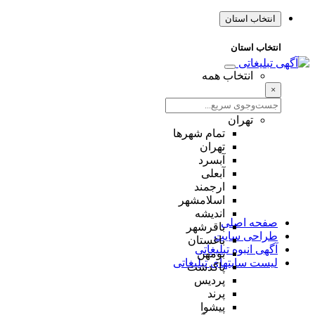
انتخاب استان
انتخاب استان
انتخاب همه
×
تهران
تمام شهر‌ها
تهران
آبسرد
آبعلی
ارجمند
اسلامشهر
اندیشه
صفحه اصلی
باقرشهر
طراحی سایت
باغستان
آگهی انبوه تبلیغاتی
بومهن
لیست سایتهای تبلیغاتی
پاکدشت
پردیس
پرند
پیشوا