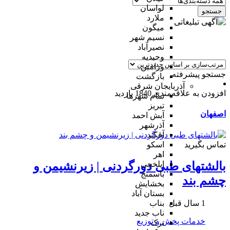
لواسان
جستجو
ملارد
میگون
نسیم شهر
نصیرآباد
وحیدیه
ورامین
جستجو پیشرفته
بازگشت
آذربایجان شرقی
افزودن به علاقه‌مندی
1840 بازدید
تمام شهر‌ها
تبریز
اصفهان
آبش احمد
آذرشهر
آقکند
تماس بگیرید
اسکو
اهر
ایلخچی
بالشتهای طبی دورگردنی | زیرنشیمن و
باسمنج
چشم بند
بخشایش
بستان آباد
1 سال قبل
بناب
ناب جدید
خدمات پخش و توزیع
ترک