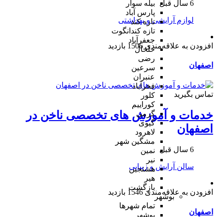
6 سال قبل
بیله سوار
پارس آباد
لوازم آرایشی و بهداشتی
تازه کند
تازه کندانگوت
جعفرآباد
افزودن به علاقه‌مندی
1506 بازدید
خلخال
رضی
اصفهان
سرعین
عنبران
فخرآباد
تماس بگیرید
کلور
کوراییم
خدمات و آموزش های تخصصی ناخن در
گرمی
گیوی
اصفهان
لاهرود
مشگین شهر
6 سال قبل
نمین
نیر
سالن آرایش و زیبایی
هشتجین
هیر
بازگشت
افزودن به علاقه‌مندی
1546 بازدید
بوشهر
تمام شهر‌ها
اصفهان
بوشهر