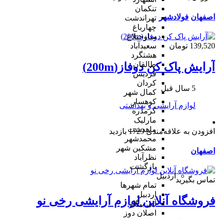
تنکمان
اصفهان
فولادشهر
تهراندشت
چهارباغ
ساوجبلاغ
139,520 تومان
سعیدآباد
هشتگرد
طالقان
آرایش پاک کن دوفاز(200m)
فردیس
کردان
5 سال قبل
کمال شهر
کوهسار
لوازم آرایشی و بهداشتی
گرمدره
مارلیک
ماهدشت
افزودن به علاقه‌مندی
1729 بازدید
محمدشهر
مشکین شهر
اصفهان
نظرآباد
بازگشت
اردبیل
تماس بگیرید
تمام شهر‌ها
اردبیل
فروشگاه آنلاین لوازم آرایشی رخی نو
آبی بیگلو
اصلان دوز