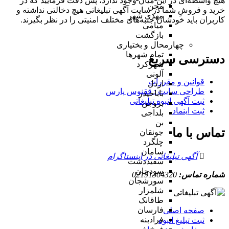
هیچ واسطه‌ای در این میان وجود ندارد، پس دقت فرمایید که در
مجن
خرید و فروشِ شما در سایت آگهی تبلیغاتی هیچ دخالتی نداشته و
مهدی شهر
کاربران باید خودشان جنبه‌های مختلف امنیتی را در نظر بگیرند.
میامی
بازگشت
چهارمحال و بختیاری
تمام شهر‌ها
دسترسی سریع
شهرکرد
آلونی
قوانین و مقررات
اردل
طراحی سایت : ققنوس پارس
باباحیدر
ثبت آگهی انبوه تبلیغاتی
بروجن
ثبت اینماد
بلداجی
بن
تماس با ما
جونقان
چلگرد
سامان
آگهی تبلیغاتی در اینستاگرام
سفیددشت
سودجان
شماره تماس:
02191304320
سورشجان
شلمزار
طاقانک
فارسان
صفحه اصلی
فرادبنه
ثبت تبلیغ انبوه