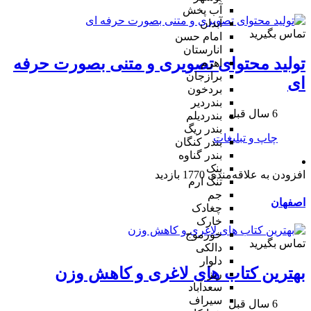
آب پخش
آبدان
تماس بگیرید
امام حسن
انارستان
تولید محتوای تصویری و متنی بصورت حرفه
اهرم
برازجان
ای
بردخون
بندردیر
6 سال قبل
بندردیلم
بندر ریگ
چاپ و تبلیغات
بندر کنگان
بندر گناوه
بنک
افزودن به علاقه‌مندی
1770 بازدید
تنگ ارم
جم
اصفهان
چغادک
خارک
خورموج
تماس بگیرید
دالکی
دلوار
بهترین کتاب های لاغری و کاهش وزن
ریز
سعدآباد
سیراف
6 سال قبل