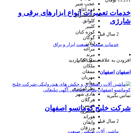
عجب شیر
قره آغاج
خدمات تعمیرات انواع ابزارهای برقی و
کشکسرای
شارژی
کلوانق
کلیبر
کوزه کنان
2 سال قبل
گوگان
لیلان
خدمات صنعتی
صنعت
ابزار و یراق
مراغه
مرند
افزودن به علاقه‌مندی
568 بازدید
ملک کیان
ملکان
ممقان
اصفهان
اصفهان
مهربان
میانه
نظرکهریزی
هادی شهر
تماس بگیرید
هرگلان
هریس
شرکت خلیج کوماتسو اصفهان
هشترود
هوراند
2 سال قبل
وایقان
ورزقان
ماشین آلات صنعتی
صنعت