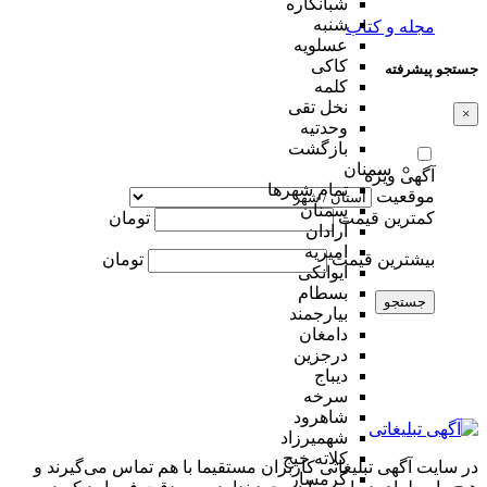
شبانکاره
شنبه
مجله و کتاب
عسلویه
کاکی
جستجو پیشرفته
کلمه
نخل تقی
×
وحدتیه
بازگشت
سمنان
آگهی ویژه
تمام شهر‌ها
موقعیت
سمنان
کمترین قیمت
تومان
آرادان
امیریه
بیشترین قیمت
تومان
ایوانکی
بسطام
جستجو
بیارجمند
دامغان
درجزین
دیباج
سرخه
شاهرود
شهمیرزاد
کلاته خیج
در سایت آگهی تبلیغاتی کاربران مستقیما با هم تماس می‌گیرند و
گرمسار