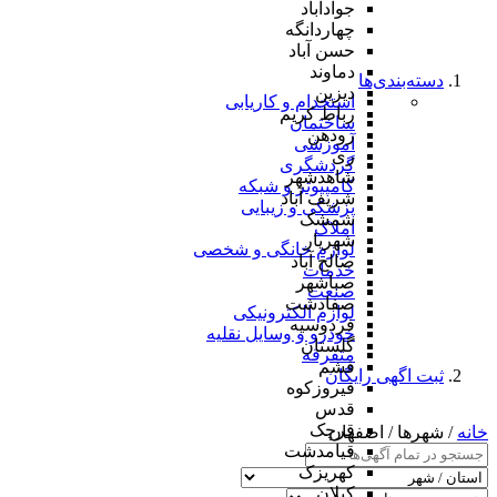
جوادآباد
چهاردانگه
حسن آباد
دماوند
دسته‌بندی‌ها
دیزین
استخدام و کاریابی
رباط کریم
ساختمان
رودهن
آموزشی
ری
گردشگری
شاهدشهر
کامپیوتر و شبکه
شریف آباد
پزشکی و زیبایی
شمشک
املاک
شهریار
لوازم خانگی و شخصی
صالح آباد
خدمات
صباشهر
صنعت
صفادشت
لوازم الکترونیکی
فردوسیه
خودرو و وسایل نقلیه
گلستان
متفرقه
فشم
ثبت اگهی رایگان
فیروزکوه
قدس
قرچک
خانه
/ شهرها / اصفهان
قیامدشت
کهریزک
کیلان