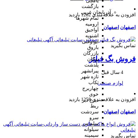
یامچی
بازگشت
آذربایجان غربی
افزودن به علاقه‌مندی
1202 بازدید
تمام شهر‌ها
ارومیه
اصفهان
اصفهان
آواجیق
اشنویه
ایواوغلی
تماس بگیرید
باروق
بازرگان
فروش بگ فیلتر
بوکان
پلدشت
پیرانشهر
4 سال قبل
تازه شهر
تکاب
لوازم صنعتی
چهاربرج
خوی
افزودن به علاقه‌مندی
1258 بازدید
دیزج دیز
ربط
اصفهان
اصفهان
سردشت
سرو
سلماس
سیلوانه
سیمینه
تماس بگیرید