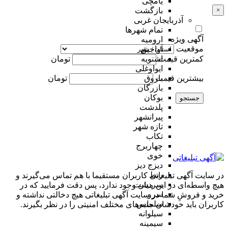
یامچی
×
بازگشت
آذربایجان غربی
تمام شهر‌ها
آگهی ویژه
ارومیه
موقعیت
آواجیق
کمترین قیمت
تومان
اشنویه
ایواوغلی
بیشترین قیمت
تومان
باروق
بازرگان
بوکان
جستجو
پلدشت
پیرانشهر
تازه شهر
تکاب
چهاربرج
خوی
دیزج دیز
ربط
در سایت آگهی تبلیغاتی کاربران مستقیما با هم تماس می‌گیرند و
سردشت
هیچ واسطه‌ای در این میان وجود ندارد، پس دقت فرمایید که در
سرو
خرید و فروشِ شما در سایت آگهی تبلیغاتی هیچ دخالتی نداشته و
سلماس
کاربران باید خودشان جنبه‌های مختلف امنیتی را در نظر بگیرند.
سیلوانه
سیمینه