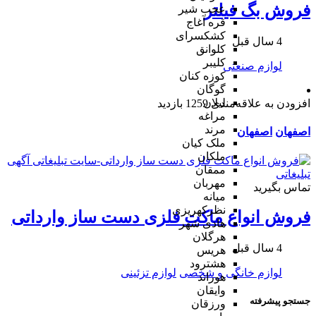
فروش بگ فیلتر
عجب شیر
قره آغاج
کشکسرای
4 سال قبل
کلوانق
کلیبر
لوازم صنعتی
کوزه کنان
گوگان
لیلان
افزودن به علاقه‌مندی
1259 بازدید
مراغه
مرند
اصفهان
اصفهان
ملک کیان
ملکان
ممقان
مهربان
تماس بگیرید
میانه
نظرکهریزی
فروش انواع ماکت فلزی دست ساز وارداتی
هادی شهر
هرگلان
4 سال قبل
هریس
هشترود
لوازم خانگی و شخصی
لوازم تزئینی
هوراند
وایقان
جستجو پیشرفته
ورزقان