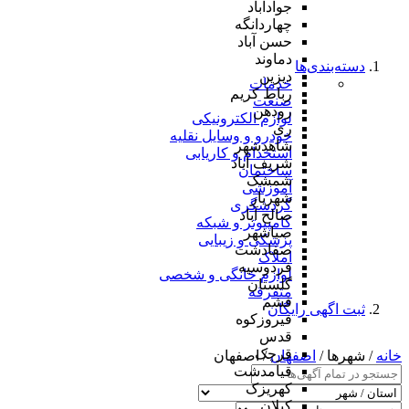
جوادآباد
چهاردانگه
حسن آباد
دماوند
دسته‌بندی‌ها
دیزین
خدمات
رباط کریم
صنعت
رودهن
لوازم الکترونیکی
ری
خودرو و وسایل نقلیه
شاهدشهر
استخدام و کاریابی
شریف آباد
ساختمان
شمشک
آموزشی
شهریار
گردشگری
صالح آباد
کامپیوتر و شبکه
صباشهر
پزشکی و زیبایی
صفادشت
املاک
فردوسیه
لوازم خانگی و شخصی
گلستان
متفرقه
فشم
ثبت اگهی رایگان
فیروزکوه
قدس
قرچک
خانه
/ شهرها /
اصفهان
/ اصفهان
قیامدشت
کهریزک
کیلان