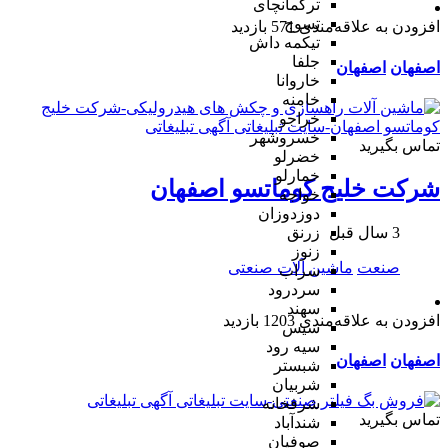
ترکمانچای
تسوج
افزودن به علاقه‌مندی
571 بازدید
تیکمه داش
جلفا
اصفهان
اصفهان
خاروانا
خامنه
خراجو
خسروشهر
تماس بگیرید
خضرلو
خمارلو
شرکت خلیج کوماتسو اصفهان
خواجه
دوزدوزان
3 سال قبل
زرنق
زنوز
صنعت
ماشین آلات صنعتی
سراب
سردرود
سهند
افزودن به علاقه‌مندی
1203 بازدید
سیس
سیه رود
اصفهان
اصفهان
شبستر
شربیان
شرفخانه
تماس بگیرید
شندآباد
صوفیان