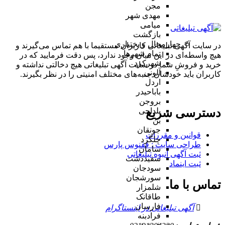
مجن
مهدی شهر
میامی
بازگشت
چهارمحال و بختیاری
در سایت آگهی تبلیغاتی کاربران مستقیما با هم تماس می‌گیرند و
تمام شهر‌ها
هیچ واسطه‌ای در این میان وجود ندارد، پس دقت فرمایید که در
شهرکرد
خرید و فروشِ شما در سایت آگهی تبلیغاتی هیچ دخالتی نداشته و
آلونی
کاربران باید خودشان جنبه‌های مختلف امنیتی را در نظر بگیرند.
اردل
باباحیدر
بروجن
دسترسی سریع
بلداجی
بن
جونقان
قوانین و مقررات
چلگرد
طراحی سایت : ققنوس پارس
سامان
ثبت آگهی انبوه تبلیغاتی
سفیددشت
ثبت اینماد
سودجان
سورشجان
تماس با ما
شلمزار
طاقانک
فارسان
آگهی تبلیغاتی در اینستاگرام
فرادبنه