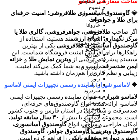
ساخت سفارشی لاماسو
ترکمانچای
تسوج
💎 گاوصندوق آسانسوری طلافروشی؛ امنیت حرفه‌ای
تیکمه داش
برای طلا و جواهرات
جلفا
خاروانا
اگر صاحب
طلافروشی، جواهرفروشی، گالری طلا یا
خامنه
خراجو
مرکز نگهداری اشیای ارزشمند
هستید، استفاده از
خسروشهر
گاوصندوق آسانسوری طلافروشی
یکی از بهترین
خضرلو
راهکارها برای افزایش امنیت فروشگاه شماست. این
خمارلو
سیستم پیشرفته، ترکیبی از
ویترین نمایش طلا
و
خزانه
خواجه
ایمن ضدسرقت
است و به شما کمک می‌کند امنیت،
دوزدوزان
زیبایی و نظم کاری را هم‌زمان داشته باشید.
زرنق
زنوز
🔶
لاماسو شیراز؛ نماینده رسمی تجهیزات ایمنی لاماسو
سراب
سردرود
لاماسو شیراز
به عنوان نماینده رسمی تجهیزات ایمنی
سهند
سیس
لاماسو، ارائه‌دهنده انواع گاوصندوق‌های حرفه‌ای،
سیه رود
ضدسرقت و سفارشی در استان فارس و جنوب کشور
شبستر
است. مجموعه لاماسو با بیش از
۳۰ سال سابقه تولید
،
شربیان
امکان طراحی و ساخت انواع
گاوصندوق آسانسوری،
شرفخانه
گاوصندوق ویترینی، گاوصندوق جواهر، گاوصندوق
شندآباد
زمینی، دیواری و خزانه بانکی
را فراهم کرده است.
صوفیان