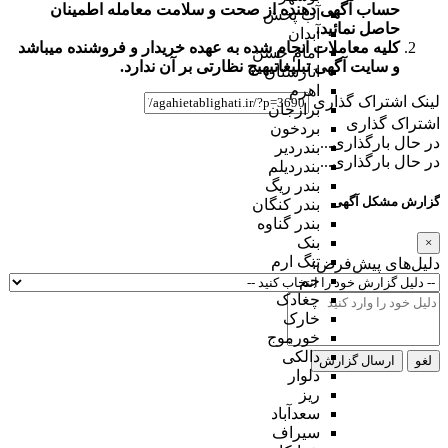
حساب آگهی دهنده از صحت و سلامت معامله اطمینان
آب پخش
حاصل نمائید.
آبدان
کلیه معاملات انجام شده به عهده خریدار و فروشنده میباشد
امام حسن
و
سایت آگهی تبلیغاتی
هیچ نظارتی بر آن ندارد.
انارستان
اهرم
لینک اشتراک گذاری
برازجان
اشتراک گذاری
بردخون
در حال بارگذاری...
بندردیر
در حال بارگذاری...
بندردیلم
بندر ریگ
گزارش مشکل آگهی
بندر کنگان
بندر گناوه
بنک
×
تنگ ارم
دلیل‌های پیش‌فرض:
جم
چغادک
خارک
خورموج
دالکی
لغو
ارسال گزارش
دلوار
ریز
سعدآباد
سیراف