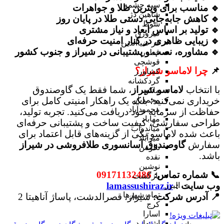
سیه چشمه
🔹 مناسب برای ویترین طلا و جواهرات
شاهین دژ
🔹 کاهش جابه‌جایی دستی طلا در پایان روز
شوط
🔹 تولید بر اساس ابعاد و نیاز مشتری
فیرورق
🔹 زیبایی ظاهری در کنار امنیت حرفه‌ای
قر ضیاالدین
🔹 مشاوره، نصب و پشتیبانی در شیراز و جنوب کشور
قطور
قوشچی
📌
چرا لاماسو شیراز؟
کشاورز
گردکشانه
با انتخاب
لاماسو شیراز
، شما فقط یک گاوصندوق
ماکو
خریداری نمی‌کنید؛ بلکه یک راهکار امنیتی کامل برای
محمدیار
محمودآباد
حفاظت از سرمایه خود دریافت می‌کنید. تجربه تولید،
مهاباد
طراحی سفارشی، کیفیت ساخت و پشتیبانی حرفه‌ای
میاندوآب
باعث شده لاماسو یکی از گزینه‌های قابل اعتماد برای
میرآباد
سفارش
گاوصندوق آسانسوری طلافروشی در شیراز
نالوس
باشد.
نقده
نوشین
📞 شماره تماس:
09171132486
بازگشت
وب سایت :
lamassushiraz.ir
البرز
تمام شهر‌ها
📍 آدرس شرکت:
شیراز، قصرالدشت، پاساژ آناهیتا 2
کرج
اسارا
اشتهارد