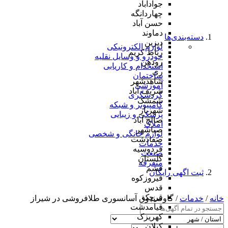
جوادآباد
چهاردانگه
حسن آباد
دماوند
دسته‌بندی‌ها
دیزین
لوازم الکترونیکی
رباط کریم
خودرو و وسایل نقلیه
رودهن
استخدام و کاریابی
ری
ساختمان
شاهدشهر
آموزشی
شریف آباد
گردشگری
شمشک
کامپیوتر و شبکه
شهریار
پزشکی و زیبایی
صالح آباد
املاک
صباشهر
لوازم خانگی و شخصی
صفادشت
خدمات
فردوسیه
صنعت
گلستان
متفرقه
فشم
ثبت اگهی رایگان
فیروزکوه
قدس
قرچک
خانه
/
خدمات
/ گاوصندوق آسانسوری طلافروشی در شیراز
قیامدشت
کهریزک
کیلان