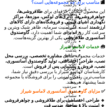
یامچی
🏬
مناسب برای چه مجموعه‌هایی است؟
بازگشت
آذربایجان غربی
این محصول انتخابی حرفه‌ای برای
طلافروشی‌ها،
تمام شهر‌ها
جواهرفروشی‌ها، گالری‌های لوکس، موزه‌ها، مراکز
ارومیه
نگهداری اشیای قیمتی و فروشگاه‌های دارای کالاهای
آواجیق
ارزشمند
است. اگر امنیت سرمایه، ظاهر شیک ویترین و
اشنویه
سرعت کار روزانه برای شما اهمیت دارد،
گاوصندوق
ایواوغلی
باروق
آسانسوری طلافروشی
یکی از بهترین گزینه‌هاست.
بازرگان
بوکان
🧰
خدمات لاماسو شیراز
پلدشت
پیرانشهر
خدمات مجموعه شامل
مشاوره تخصصی، بررسی محل
تازه شهر
نصب، طراحی اختصاصی، تولید گاوصندوق آسانسوری،
تکاب
نصب، فروش و پشتیبانی پس از فروش
است.
چهاربرج
کارشناسان لاماسو شیراز با بررسی دقیق نیاز شما،
خوی
مناسب‌ترین راهکار امنیتی را برای فروشگاه یا مجموعه
دیزج دیز
شما پیشنهاد می‌دهند.
ربط
سردشت
✅
مزایای گاوصندوق آسانسوری لاماسو شیراز
سرو
سلماس
🔹 طراحی اختصاصی برای طلافروشی و جواهرفروشی
سیلوانه
سیمینه
🔹 امنیت بالا و ساختار ضدسرقت