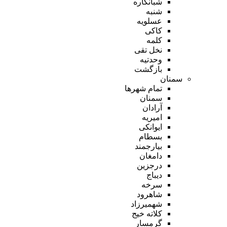
شبانکاره
شنبه
عسلویه
کاکی
کلمه
نخل تقی
وحدتیه
بازگشت
سمنان
تمام شهر‌ها
سمنان
آرادان
امیریه
ایوانکی
بسطام
بیارجمند
دامغان
درجزین
دیباج
سرخه
شاهرود
شهمیرزاد
کلاته خیج
گرمسار