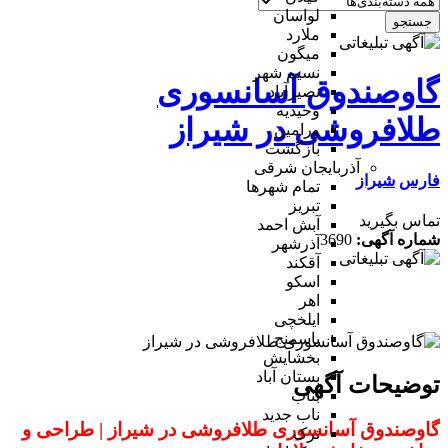
لواسان
جستجو
ملارد
میگون
نسیم شهر
گاوصندوق آسانسوری
نصیرآباد
وحیدیه
طلافروشی در شیراز
ورامین
بازگشت
آذربایجان شرقی
فارس
شیراز
تمام شهر‌ها
تبریز
تماس بگیرید
آبش احمد
شماره آگهی:
3690
آذرشهر
آقکند
اسکو
اهر
ایلخچی
باسمنج
بخشایش
بستان آباد
توضیحات آگهی
بناب
ناب جدید
گاوصندوق آسانسوری طلافروشی در شیراز | طراحی و
ترک