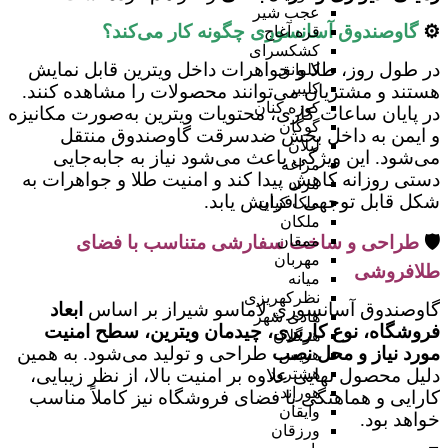
عجب شیر
⚙️
گاوصندوق آسانسوری چگونه کار می‌کند؟
قره آغاج
کشکسرای
در طول روز، طلا و جواهرات داخل ویترین قابل نمایش
کلوانق
کلیبر
هستند و مشتریان می‌توانند محصولات را مشاهده کنند.
کوزه کنان
در پایان ساعات کاری، محتویات ویترین به‌صورت مکانیزه
گوگان
و ایمن به داخل بخش ضدسرقت گاوصندوق منتقل
لیلان
می‌شود. این ویژگی باعث می‌شود نیاز به جابه‌جایی
مراغه
دستی روزانه کاهش پیدا کند و امنیت طلا و جواهرات به
مرند
شکل قابل توجهی افزایش یابد.
ملک کیان
ملکان
🛡️
طراحی و ساخت سفارشی متناسب با فضای
ممقان
مهربان
طلافروشی
میانه
نظرکهریزی
گاوصندوق آسانسوری لاماسو شیراز بر اساس
ابعاد
هادی شهر
فروشگاه، نوع کاربری، چیدمان ویترین، سطح امنیت
هرگلان
مورد نیاز و محل نصب
طراحی و تولید می‌شود. به همین
هریس
دلیل محصول نهایی علاوه بر امنیت بالا، از نظر زیبایی،
هشترود
هوراند
کارایی و هماهنگی با فضای فروشگاه نیز کاملاً مناسب
وایقان
خواهد بود.
ورزقان