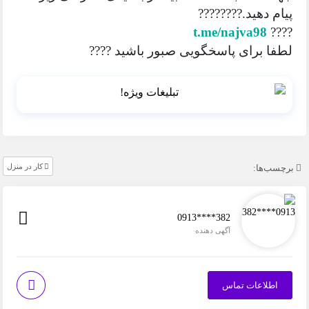
پیام دهید.????????
t.me/najva98
????
لطفا برای پاسخگویی صبور باشید ????
کار در منزل
برچسب‌ها:
0913****382
آگهی دهنده
اطلاعات تماس