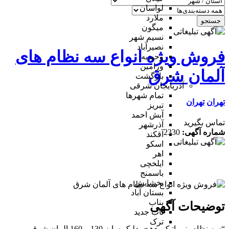
لواسان
ملارد
جستجو
میگون
نسیم شهر
نصیرآباد
فروش ویژه انواع سه نظام های
وحیدیه
ورامین
آلمان شرق
بازگشت
آذربایجان شرقی
تمام شهر‌ها
تهران
تهران
تبریز
آبش احمد
تماس بگیرید
آذرشهر
شماره آگهی:
2330
آقکند
اسکو
اهر
ایلخچی
باسمنج
بخشایش
بستان آباد
بناب
توضیحات آگهی
ناب جدید
ترک
“سه نظام پنوماتیک و هیدرولیک سایز 130 و 160 المان شرق