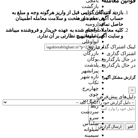
قوانین معامله
یامچی
بازگشت
آذربایجان غربی
بازدید کنندگان گرامی قبل از واریز هرگونه وجه و مبلغ به
تمام شهر‌ها
حساب آگهی دهنده از صحت و سلامت معامله اطمینان
ارومیه
حاصل نمائید.
آواجیق
کلیه معاملات انجام شده به عهده خریدار و فروشنده میباشد
اشنویه
و
سایت آگهی تبلیغاتی
هیچ نظارتی بر آن ندارد.
ایواوغلی
لینک اشتراک گذاری
باروق
بازرگان
اشتراک گذاری
بوکان
در حال بارگذاری...
پلدشت
در حال بارگذاری...
پیرانشهر
تازه شهر
گزارش مشکل آگهی
تکاب
چهاربرج
×
خوی
دلیل‌های پیش‌فرض:
دیزج دیز
ربط
سردشت
سرو
سلماس
لغو
ارسال گزارش
سیلوانه
سیمینه