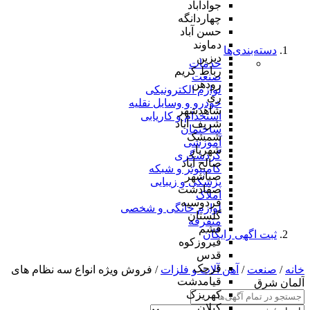
جوادآباد
چهاردانگه
حسن آباد
دماوند
دسته‌بندی‌ها
دیزین
خدمات
رباط کریم
صنعت
رودهن
لوازم الکترونیکی
ری
خودرو و وسایل نقلیه
شاهدشهر
استخدام و کاریابی
شریف آباد
ساختمان
شمشک
آموزشی
شهریار
گردشگری
صالح آباد
کامپیوتر و شبکه
صباشهر
پزشکی و زیبایی
صفادشت
املاک
فردوسیه
لوازم خانگی و شخصی
گلستان
متفرقه
فشم
ثبت اگهی رایگان
فیروزکوه
قدس
قرچک
خانه
/
صنعت
/
آهن آلات و فلزات
/ فروش ویژه انواع سه نظام های
قیامدشت
آلمان شرق
کهریزک
کیلان