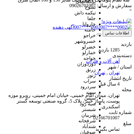
ترکمانچای
سفارش و ارسال: 09026701007
تسوج
“
تیکمه داش
جلفا
خاروانا
0902****007
آگهی دهنده
خامنه
اطلاعات تماس
خراجو
خسروشهر
بازدید
خضرلو
1285 بازدید
خمارلو
دسته‌بندی
خواجه
آهن آلات و فلزات
دوزدوزان
استان / شهر
زرنق
تهران
,
تهران
زنوز
تاریخ انتشار
سراب
4 سال قبل
سردرود
محله
سهند
تهران، میدان امام خمینی، خیابان امام خمینی، روبرو موزه
سیس
پوست، پاساژ خیبر، پلاک 5، گروه صنعتی توسعه گستر
سیه رود
اسکندری.
شبستر
شماره ثابت
شربیان
02166701007
شرفخانه
مبلغ
شندآباد
تماس بگیرید
صوفیان