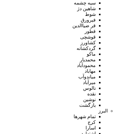
سیه چشمه
شاهین دژ
شوط
فیرورق
قر ضیاالدین
قطور
قوشچی
کشاورز
گردکشانه
ماکو
محمدیار
محمودآباد
مهاباد
میاندوآب
میرآباد
نالوس
نقده
نوشین
بازگشت
البرز
تمام شهر‌ها
کرج
اسارا
اشتهارد