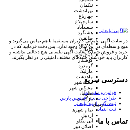
تنکمان
تهراندشت
چهارباغ
ساوجبلاغ
سعیدآباد
هشتگرد
طالقان
در سایت آگهی تبلیغاتی کاربران مستقیما با هم تماس می‌گیرند و
فردیس
هیچ واسطه‌ای در این میان وجود ندارد، پس دقت فرمایید که در
کردان
خرید و فروشِ شما در سایت آگهی تبلیغاتی هیچ دخالتی نداشته و
کمال شهر
کاربران باید خودشان جنبه‌های مختلف امنیتی را در نظر بگیرند.
کوهسار
گرمدره
مارلیک
ماهدشت
دسترسی سریع
محمدشهر
مشکین شهر
قوانین و مقررات
نظرآباد
طراحی سایت : ققنوس پارس
بازگشت
ثبت آگهی انبوه تبلیغاتی
اردبیل
ثبت اینماد
تمام شهر‌ها
اردبیل
تماس با ما
آبی بیگلو
اصلان دوز