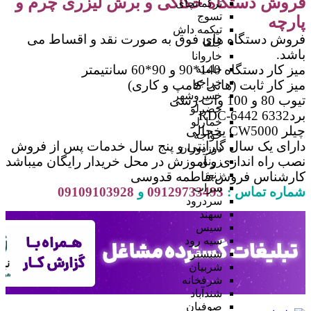
فروش دستگاه حکاکی و برش لیزری چرم و
ترکمانچای
تسوج
پارچه
تیکمه داش
فروش دستگاه های فوق به صورت نقد و اقساط می
جلفا
باشد.
خاروانا
میز کار دستگاه 140*90 و 90*60 سانتیمتر
خامنه
خراجو
میز کار ثابت (هانی کامپ و کاری)
خسروشهر
تیوب 80 و 100 وات رسی
خضرلو
بردRDC-6442 6332
خمارلو
چیلر CW5000 یخچالی
خواجه
دارای یک سال گارانتی و پنج سال خدمات پس از فروش
دوزدوزان
نصب راه اندازی و آموزش در محل خریدار رایگان میباشد
زرنق
زنوز
کارشناس فروش:فاطمه قدوسی
سراب
شماره تماس :
09129733493
و
09109103928
سردرود
سهند
سیس
سیه رود
شبستر
شربیان
شرفخانه
شندآباد
صوفیان