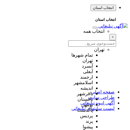
انتخاب استان
انتخاب استان
انتخاب همه
×
تهران
تمام شهر‌ها
تهران
آبسرد
آبعلی
ارجمند
اسلامشهر
اندیشه
صفحه اصلی
باقرشهر
طراحی سایت
باغستان
آگهی انبوه تبلیغاتی
بومهن
لیست سایتهای تبلیغاتی
پاکدشت
پردیس
پرند
پیشوا