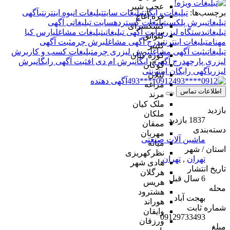
عجب شیر
برچسب‌ها:
تبلیغات رایگان
تبلیغات سایت
تبلیغات انبوه اینترنتی
آگهی
قره آغاج
تبلیغاتی
برش پلکسی
تبلیغات گسترده
سایت تبلیغاتی آگهی
کشکسرای
تبلیغاتی
دستگاه لیزر
سایت آگهی تبلیغاتی
تبلیغات مشاغل
پارس کیا
کلوانق
مهنام
تبلیغات اینترنتی
درج آگهی مشاغل
برش چرم
ثبت آگهی
کلیبر
تبلیغاتی
ثبت آگهی مشاغل
برش لیزری چرم
تبلیغات کسب و کار
برش
کوزه کنان
لیزری پارچه
درج آگهی رایگان
برش ام دی اف
ثبت آگهی رایگان
برش
گوگان
لیزری
آگهی رایگان اینترنتی
لیلان
0912****493
آگهی دهنده
مراغه
اطلاعات تماس
مرند
ملک کیان
بازدید
ملکان
1837 بازدید
ممقان
دسته‌بندی
مهربان
ماشین آلات صنعتی
میانه
استان / شهر
نظرکهریزی
تهران
,
تهران
هادی شهر
تاریخ انتشار
هرگلان
6 سال قبل
هریس
محله
هشترود
بهجت آباد
هوراند
شماره ثابت
وایقان
09129733493
ورزقان
مبلغ