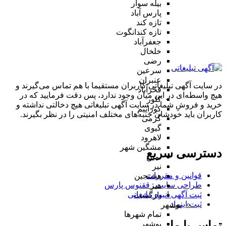
بیله سوار
پارس آباد
تازه کند
تازه کندانگوت
جعفرآباد
خلخال
رضی
سرعین
عنبران
در سایت آگهی تبلیغاتی کاربران مستقیما با هم تماس می‌گیرند و
فخرآباد
هیچ واسطه‌ای در این میان وجود ندارد، پس دقت فرمایید که در
کلور
خرید و فروشِ شما در سایت آگهی تبلیغاتی هیچ دخالتی نداشته و
کوراییم
کاربران باید خودشان جنبه‌های مختلف امنیتی را در نظر بگیرند.
گرمی
گیوی
لاهرود
مشگین شهر
دسترسی سریع
نمین
نیر
قوانین و مقررات
هشتجین
طراحی سایت : ققنوس پارس
هیر
ثبت آگهی انبوه تبلیغاتی
بازگشت
ثبت اینماد
بوشهر
تمام شهر‌ها
تماس با ما
بوشهر