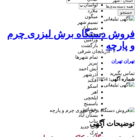
لواسان
ملارد
جستجو
میگون
نسیم شهر
نصیرآباد
فروش دستگاه برش لیزری چرم
وحیدیه
ورامین
و پارچه
بازگشت
آذربایجان شرقی
تمام شهر‌ها
تهران
تهران
تبریز
آبش احمد
تماس بگیرید
آذرشهر
شماره آگهی:
1854
آقکند
اسکو
اهر
ایلخچی
باسمنج
بخشایش
بستان آباد
بناب
توضیحات آگهی
ناب جدید
ترک