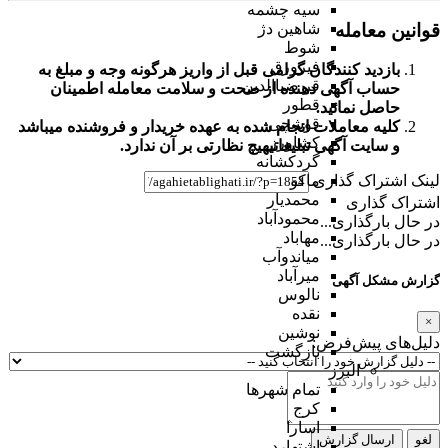
سیه چشمه
قوانین معامله
شاهین دژ
شوط
فیرورق
بازدید کنندگان گرامی قبل از واریز هرگونه وجه و مبلغ به
قر ضیاالدین
حساب آگهی دهنده از صحت و سلامت معامله اطمینان
قطور
حاصل نمائید.
قوشچی
کلیه معاملات انجام شده به عهده خریدار و فروشنده میباشد
کشاورز
و
سایت آگهی تبلیغاتی
هیچ نظارتی بر آن ندارد.
گردکشانه
ماکو
لینک اشتراک گذاری
محمدیار
اشتراک گذاری
محمودآباد
در حال بارگذاری...
مهاباد
در حال بارگذاری...
میاندوآب
میرآباد
گزارش مشکل آگهی
نالوس
نقده
×
نوشین
دلیل‌های پیش‌فرض:
بازگشت
البرز
تمام شهر‌ها
کرج
اسارا
لغو
ارسال گزارش
اشتهارد