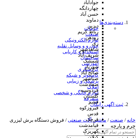
جوادآباد
چهاردانگه
حسن آباد
دماوند
دسته‌بندی‌ها
دیزین
خدمات
رباط کریم
صنعت
رودهن
لوازم الکترونیکی
ری
خودرو و وسایل نقلیه
شاهدشهر
استخدام و کاریابی
شریف آباد
ساختمان
شمشک
آموزشی
شهریار
گردشگری
صالح آباد
کامپیوتر و شبکه
صباشهر
پزشکی و زیبایی
صفادشت
املاک
فردوسیه
لوازم خانگی و شخصی
گلستان
متفرقه
فشم
ثبت اگهی رایگان
فیروزکوه
قدس
قرچک
خانه
/
صنعت
/
ماشین آلات صنعتی
/ فروش دستگاه برش لیزری
قیامدشت
چرم و پارچه
کهریزک
کیلان