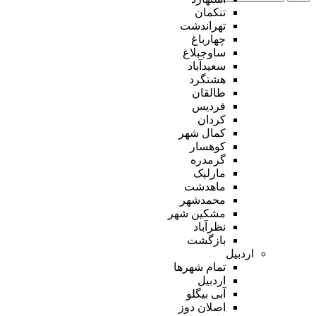
تنکمان
تهراندشت
چهارباغ
ساوجبلاغ
سعیدآباد
هشتگرد
طالقان
فردیس
کردان
کمال شهر
کوهسار
گرمدره
مارلیک
ماهدشت
محمدشهر
مشکین شهر
نظرآباد
بازگشت
اردبیل
تمام شهر‌ها
اردبیل
آبی بیگلو
اصلان دوز