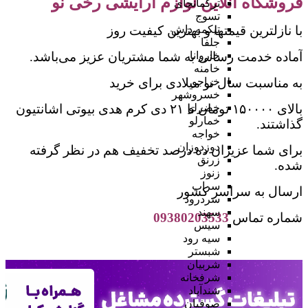
فروشگاه آنلاین لوازم آرایشی رخی نو
ترکمانچای
تسوج
با نازلترین قیمتها و بهترین کیفیت روز
تیکمه داش
جلفا
آماده خدمت رسانی به شما مشتریان عزیز می‌باشد.
خاروانا
خامنه
به مناسبت سال نو میلادی برای خرید
خراجو
خسروشهر
بالای ۱۵۰۰۰۰ تومان تا ۲۱ دی کرم هدی بیوتی اشانتیون
خضرلو
خمارلو
گذاشتند.
خواجه
دوزدوزان
برای شما عزیزان ده درصد تخفیف هم در نظر گرفته
زرنق
شده‌.
زنوز
سراب
ارسال به سراسر کشور
سردرود
سهند
شماره تماس
09380203533
سیس
سیه رود
شبستر
شربیان
شرفخانه
شندآباد
صوفیان