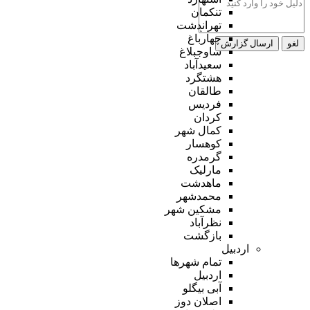
تنکمان
تهراندشت
چهارباغ
لغو
ارسال گزارش
ساوجبلاغ
سعیدآباد
هشتگرد
طالقان
فردیس
کردان
کمال شهر
کوهسار
گرمدره
مارلیک
ماهدشت
محمدشهر
مشکین شهر
نظرآباد
بازگشت
اردبیل
تمام شهر‌ها
اردبیل
آبی بیگلو
اصلان دوز