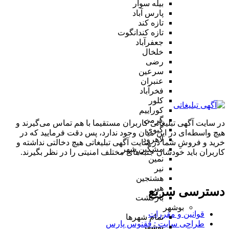
بیله سوار
پارس آباد
تازه کند
تازه کندانگوت
جعفرآباد
خلخال
رضی
سرعین
عنبران
فخرآباد
کلور
کوراییم
گرمی
در سایت آگهی تبلیغاتی کاربران مستقیما با هم تماس می‌گیرند و
گیوی
هیچ واسطه‌ای در این میان وجود ندارد، پس دقت فرمایید که در
لاهرود
خرید و فروشِ شما در سایت آگهی تبلیغاتی هیچ دخالتی نداشته و
مشگین شهر
کاربران باید خودشان جنبه‌های مختلف امنیتی را در نظر بگیرند.
نمین
نیر
هشتجین
هیر
دسترسی سریع
بازگشت
بوشهر
قوانین و مقررات
تمام شهر‌ها
طراحی سایت : ققنوس پارس
بوشهر