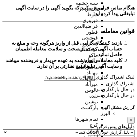
سیه چشمه
هنگام تماس فراموش نکنید که بگویید آگهی را در
سایت آگهی
شاهین دژ
تبلیغاتی
پیدا کرده اید!
شوط
فیرورق
قر ضیاالدین
قوانین معامله
قطور
قوشچی
بازدید کنندگان گرامی قبل از واریز هرگونه وجه و مبلغ به
کشاورز
حساب آگهی دهنده از صحت و سلامت معامله اطمینان
گردکشانه
حاصل نمائید.
ماکو
کلیه معاملات انجام شده به عهده خریدار و فروشنده میباشد
محمدیار
و
سایت آگهی تبلیغاتی
هیچ نظارتی بر آن ندارد.
محمودآباد
مهاباد
لینک اشتراک گذاری
میاندوآب
اشتراک گذاری
میرآباد
در حال بارگذاری...
نالوس
در حال بارگذاری...
نقده
نوشین
بازگشت
گزارش مشکل آگهی
البرز
تمام شهر‌ها
×
کرج
دلیل‌های پیش‌فرض:
اسارا
اشتهارد