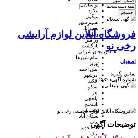
لواسان
ملارد
جستجو
میگون
نسیم شهر
نصیرآباد
فروشگاه آنلاین لوازم آرایشی
وحیدیه
ورامین
رخی نو
بازگشت
آذربایجان شرقی
تمام شهر‌ها
اصفهان
تبریز
آبش احمد
تماس بگیرید
آذرشهر
شماره آگهی:
1887
آقکند
اسکو
اهر
ایلخچی
باسمنج
بخشایش
بستان آباد
بناب
توضیحات آگهی
ناب جدید
ترک