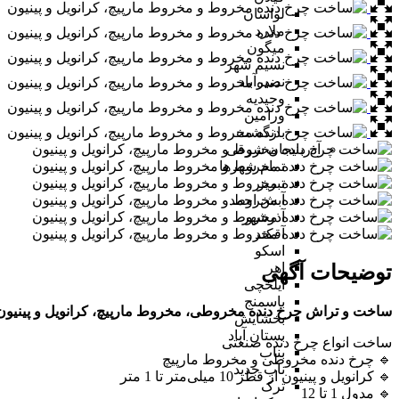
لواسان
ملارد
میگون
نسیم شهر
نصیرآباد
وحیدیه
ورامین
بازگشت
آذربایجان شرقی
تمام شهر‌ها
تبریز
آبش احمد
آذرشهر
آقکند
اسکو
اهر
توضیحات آگهی
ایلخچی
باسمنج
ساخت و تراش چرخ دنده مخروطی، مخروط مارپیچ، کرانویل و پینیون 
بخشایش
بستان آباد
ساخت انواع چرخ دنده صنعتی
بناب
🔹 چرخ دنده مخروطی و مخروط مارپیچ
ناب جدید
🔹 کرانویل و پینیون از قطر 10 میلی‌متر تا 1 متر
ترک
🔹 مدول 1 تا 12