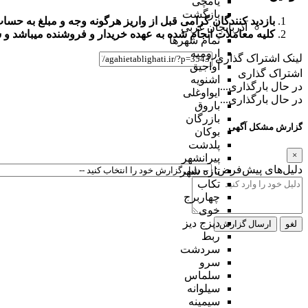
یامچی
بازگشت
بازدید کنندگان گرامی قبل از واریز هرگونه وجه و مبلغ به حس
آذربایجان غربی
کلیه معاملات انجام شده به عهده خریدار و فروشنده میباشد و
س
تمام شهر‌ها
ارومیه
لینک اشتراک گذاری
آواجیق
اشتراک گذاری
اشنویه
در حال بارگذاری...
ایواوغلی
در حال بارگذاری...
باروق
بازرگان
گزارش مشکل آگهی
بوکان
پلدشت
×
پیرانشهر
دلیل‌های پیش‌فرض:
تازه شهر
تکاب
چهاربرج
خوی
دیزج دیز
لغو
ارسال گزارش
ربط
سردشت
سرو
سلماس
سیلوانه
سیمینه