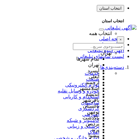
انتخاب استان
انتخاب استان
انتخاب همه
صفحه اصلی
×
طراحی سایت
آگهی انبوه تبلیغاتی
تهران
لیست سایتهای تبلیغاتی
تمام شهر‌ها
تهران
دسته‌بندی‌ها
آبسرد
خدمات
آبعلی
صنعت
ارجمند
لوازم الکترونیکی
اسلامشهر
خودرو و وسایل نقلیه
اندیشه
استخدام و کاریابی
باقرشهر
ساختمان
باغستان
گردشگری
بومهن
آموزشی
پاکدشت
کامپیوتر و شبکه
پردیس
پزشکی و زیبایی
پرند
املاک
پیشوا
لوازم خانگی و شخصی