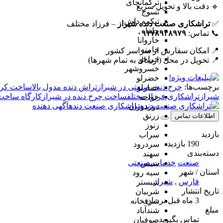
ترکمانچای
🔹 دقت بالا و تحویل سریع
تسوج
تیکمه داش
✅
تراشکاری صنعت دنده شیراز
– فرزاد مختلف
جلفا
📞 تماس:
۰۹۱۷۸۹۴۸۹۷۹
خاروانا
خامنه
📍 امکان سفارش از سراسر کشور
خراجو
📍 تحویل در محل (ارسال به تمام شهرها)
خسروشهر
خضرلو
برچسب‌ها:
چرخ دنده صنعتی در شیراز
تراش دنده مدول بالا
ساخت کران
خمارلو
شیراز
تراشکاری فرزاد مختلف
ساخت چرخ دنده در شیراز
کارگاه ساخت
خواجه
تراشکاری صنعت دنده
آگهی دهنده
دوزدوزان
زرنق
اطلاعات تماس
زنوز
بازدید
سراب
190 بازدید
سردرود
دسته‌بندی
سهند
صنعت
خدمات صنعتی
سیس
استان / شهر
سیه رود
فارس
,
شیراز
شبستر
تاریخ انتشار
شربیان
3 ماه قبل
نردبان
شرفخانه
مبلغ
شندآباد
تماس بگیرید
صوفیان