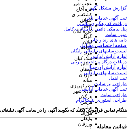
عجب شیر
گزارش مشکل آگهی
قره آغاج
کشکسرای
ثبت آگهی خدمات ناخن
کلوانق
دریافت کد رهگیری مالیاتی
کلیبر
پنل پیامکی دائمی با امکانات کامل
کوزه کنان
مینی سایت
گوگان
دامه های رند و خاص
لیلان
صفحه اختصاصی مشاغل
مراغه
لیست سایتهای تبلیغاتی رایگان
مرند
لوازم آرایش لوکس
ملک کیان
دریافت درگاه پرداخت اینترنتی
ملکان
لوازم آرایش اورجینال
ممقان
لیست سایتهای تبلیغاتی
مهربان
ثبت اینماد
میانه
طراحی بنر سایت
نظرکهریزی
ثبت آگهی خدمات آرایشی
هادی شهر
طراحی سایت
هرگلان
طراحی استوری اینستاگرام
هریس
هشترود
هنگام تماس فراموش نکنید که بگویید آگهی را در
سایت آگهی تبلیغاتی
هوراند
وایقان
ورزقان
قوانین معامله