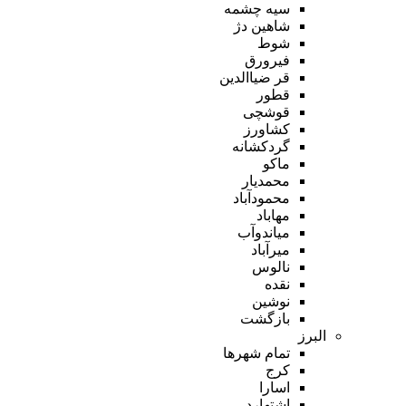
سیه چشمه
شاهین دژ
شوط
فیرورق
قر ضیاالدین
قطور
قوشچی
کشاورز
گردکشانه
ماکو
محمدیار
محمودآباد
مهاباد
میاندوآب
میرآباد
نالوس
نقده
نوشین
بازگشت
البرز
تمام شهر‌ها
کرج
اسارا
اشتهارد