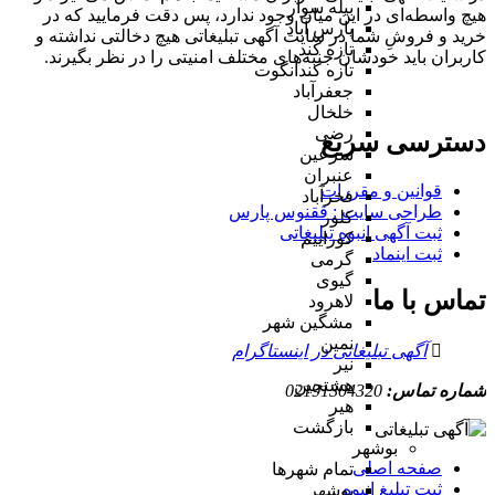
بیله سوار
هیچ واسطه‌ای در این میان وجود ندارد، پس دقت فرمایید که در
پارس آباد
خرید و فروشِ شما در سایت آگهی تبلیغاتی هیچ دخالتی نداشته و
تازه کند
کاربران باید خودشان جنبه‌های مختلف امنیتی را در نظر بگیرند.
تازه کندانگوت
جعفرآباد
خلخال
رضی
دسترسی سریع
سرعین
عنبران
قوانین و مقررات
فخرآباد
طراحی سایت : ققنوس پارس
کلور
ثبت آگهی انبوه تبلیغاتی
کوراییم
ثبت اینماد
گرمی
گیوی
تماس با ما
لاهرود
مشگین شهر
نمین
آگهی تبلیغاتی در اینستاگرام
نیر
هشتجین
شماره تماس:
02191304320
هیر
بازگشت
بوشهر
صفحه اصلی
تمام شهر‌ها
ثبت تبلیغ انبوه
بوشهر