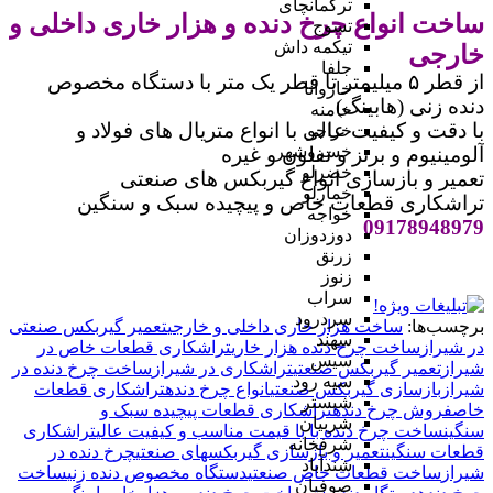
ترکمانچای
ساخت انواع چرخ دنده و هزار خاری داخلی و
تسوج
تیکمه داش
خارجی
جلفا
از قطر ۵ میلیمتر تا قطر یک متر با دستگاه مخصوص
خاروانا
دنده زنی (هابینگ)
خامنه
با دقت و کیفیت عالی با انواع متریال های فولاد و
خراجو
خسروشهر
آلومینیوم و برنز و تفلون و غیره
خضرلو
تعمیر و بازسازی انواع گیربکس های صنعتی
خمارلو
تراشکاری قطعات خاص و پیچیده سبک و سنگین
خواجه
09178948979
دوزدوزان
زرنق
زنوز
سراب
سردرود
برچسب‌ها:
ساخت هزار خاری داخلی و خارجی
تعمیر گیربکس صنعتی
سهند
در شیراز
ساخت چرخ دنده هزار خاری
تراشکاری قطعات خاص در
سیس
شیراز
تعمیر گیربکس صنعتی
تراشکاری در شیراز
ساخت چرخ دنده در
سیه رود
شیراز
بازسازی گیربکس صنعتی
انواع چرخ دنده
تراشکاری قطعات
شبستر
خاص
فروش چرخ دنده
تراشکاری قطعات پیچیده سبک و
شربیان
سنگین
ساخت چرخ دنده با با قیمت مناسب و کیفیت عالی
تراشکاری
شرفخانه
قطعات سنگین
تعمیر و بازسازی گیربکسهای صنعتی
چرخ دنده در
شندآباد
شیراز
ساخت قطعات خاص صنعتی
دستگاه مخصوص دنده زنی
ساخت
صوفیان