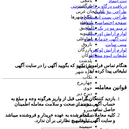
یامچی
ثبت اینماد
بازگشت
دریافت درگاه پرداخت اینترنتی
آذربایجان غربی
طراحی بنر سایت
تمام شهر‌ها
طراحی پست اینستاگرام
ارومیه
صفحه اختصاصی مشاغل
آواجیق
ترمیم مو در یک جلسه
اشنویه
لوازم آرایش اورجینال
ایواوغلی
ثبت آگهی خدمات ناخن
باروق
مینی سایت
بازرگان
لوازم آرایش لوکس
بوکان
تبلیغات انبوه مشاغل
پلدشت
هنگام تماس فراموش نکنید که بگویید آگهی را در
سایت آگهی
پیرانشهر
تبلیغاتی
پیدا کرده اید!
تازه شهر
تکاب
چهاربرج
قوانین معامله
خوی
دیزج دیز
بازدید کنندگان گرامی قبل از واریز هرگونه وجه و مبلغ به
ربط
حساب آگهی دهنده از صحت و سلامت معامله اطمینان
سردشت
حاصل نمائید.
سرو
کلیه معاملات انجام شده به عهده خریدار و فروشنده میباشد
سلماس
و
سایت آگهی تبلیغاتی
هیچ نظارتی بر آن ندارد.
سیلوانه
سیمینه