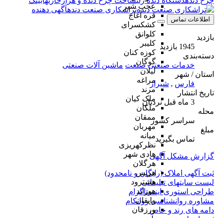
چرخ دنده
دستگاه دنده زنی
ساخت چرخ دنده و هزارخاری
هابینگ
عجب شیر
تراشکاری صنعت دنده
آگهی دهنده
قره آغاج
اطلاعات تماس
کشکسرای
کلوانق
بازدید
کلیبر
1945 بازدید
کوزه کنان
دسته‌بندی
گوگان
خدمات صنعتی
صنعت
ماشین آلات صنعتی
لیلان
استان / شهر
مراغه
فارس
,
شیراز
مرند
تاریخ انتشار
ملک کیان
3 ماه قبل
نردبان
ملکان
محله
ممقان
سراسر کشور
مهربان
مبلغ
میانه
تماس بگیرید
نظرکهریزی
هادی شهر
گزارش مشکل آگهی
هرگلان
هریس
ثبت آگهی املاک (رایگان و نامحدود)
هشترود
لیست سایتهای تبلیغاتی
هوراند
طراحی استوری اینستاگرام
وایقان
مشاوره روانشناسی روانکام
ورزقان
دامه های رند و خاص