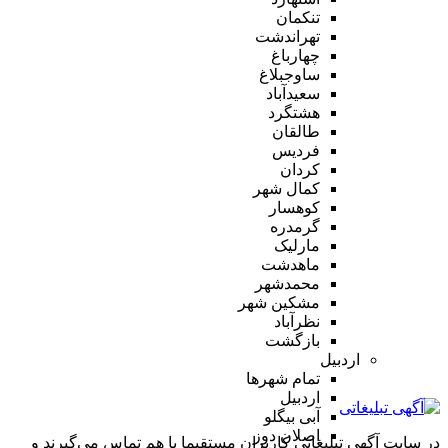
تنکمان
تهراندشت
چهارباغ
ساوجبلاغ
سعیدآباد
هشتگرد
طالقان
فردیس
کردان
کمال شهر
کوهسار
گرمدره
مارلیک
ماهدشت
محمدشهر
مشکین شهر
نظرآباد
بازگشت
اردبیل
تمام شهر‌ها
اردبیل
آبی بیگلو
اصلان دوز
در سایت آگهی تبلیغاتی کاربران مستقیما با هم تماس می‌گیرند و