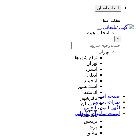
انتخاب استان
انتخاب استان
انتخاب همه
×
تهران
تمام شهر‌ها
تهران
آبسرد
آبعلی
ارجمند
اسلامشهر
اندیشه
صفحه اصلی
باقرشهر
طراحی سایت
باغستان
آگهی انبوه تبلیغاتی
بومهن
لیست سایتهای تبلیغاتی
پاکدشت
پردیس
پرند
پیشوا