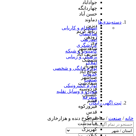
جوادآباد
چهاردانگه
حسن آباد
دماوند
دسته‌بندی‌ها
دیزین
استخدام و کاریابی
رباط کریم
ساختمان
رودهن
آموزشی
ری
گردشگری
شاهدشهر
کامپیوتر و شبکه
شریف آباد
پزشکی و زیبایی
شمشک
املاک
شهریار
لوازم خانگی و شخصی
صالح آباد
خدمات
صباشهر
صنعت
صفادشت
لوازم الکترونیکی
فردوسیه
خودرو و وسایل نقلیه
گلستان
متفرقه
فشم
ثبت اگهی رایگان
فیروزکوه
قدس
قرچک
خانه
/
صنعت
/ ساخت چرخ دنده و هزارخاری
قیامدشت
کهریزک
کیلان