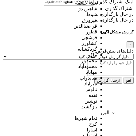
لینک اشتراک گذاری
سیه چشمه
اشتراک گذاری
شاهین دژ
در حال بارگذاری...
شوط
در حال بارگذاری...
فیرورق
قر ضیاالدین
قطور
گزارش مشکل آگهی
قوشچی
کشاورز
×
گردکشانه
دلیل‌های پیش‌فرض:
ماکو
محمدیار
محمودآباد
مهاباد
میاندوآب
لغو
ارسال گزارش
میرآباد
نالوس
نقده
نوشین
بازگشت
البرز
تمام شهر‌ها
کرج
اسارا
اشتهارد