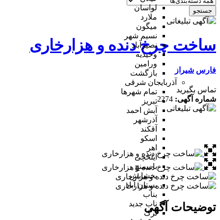
لواسان
جستجو
ملارد
میگون
نسیم شهر
ساخت چرخ دنده و هزارخاری
نصیرآباد
وحیدیه
ورامین
فارس
شیراز
بازگشت
آذربایجان شرقی
تماس بگیرید
تمام شهر‌ها
شماره آگهی:
2274
تبریز
آبش احمد
آذرشهر
آقکند
اسکو
اهر
ایلخچی
باسمنج
بخشایش
بستان آباد
بناب
ناب جدید
توضیحات آگهی
ترک