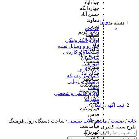
جوادآباد
چهاردانگه
حسن آباد
دماوند
دسته‌بندی‌ها
دیزین
خدمات
رباط کریم
صنعت
رودهن
لوازم الکترونیکی
ری
خودرو و وسایل نقلیه
شاهدشهر
استخدام و کاریابی
شریف آباد
ساختمان
شمشک
آموزشی
شهریار
گردشگری
صالح آباد
کامپیوتر و شبکه
صباشهر
پزشکی و زیبایی
صفادشت
املاک
فردوسیه
لوازم خانگی و شخصی
گلستان
متفرقه
فشم
ثبت اگهی رایگان
فیروزکوه
قدس
قرچک
خانه
/
صنعت
/
ماشین آلات صنعتی
/ ساخت دستگاه رول فرمینگ
قیامدشت
طرح سینه کفتری
کهریزک
کیلان