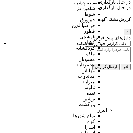
در حال بارگذاری...
سیه چشمه
در حال بارگذاری...
شاهین دژ
شوط
گزارش مشکل آگهی
فیرورق
قر ضیاالدین
قطور
×
قوشچی
دلیل‌های پیش‌فرض:
کشاورز
گردکشانه
ماکو
محمدیار
محمودآباد
لغو
ارسال گزارش
مهاباد
میاندوآب
میرآباد
نالوس
نقده
نوشین
بازگشت
البرز
تمام شهر‌ها
کرج
اسارا
اشتهارد