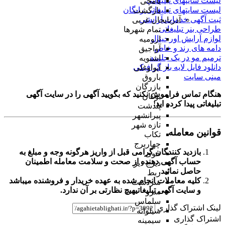
لیست سایتهای تبلیغاتی
یامچی
لیست سایتهای تبلیغاتی رایگان
بازگشت
ثبت آگهی خدمات آرایشی
آذربایجان غربی
طراحی بنر تبلیغاتی
تمام شهر‌ها
لوازم آرایش اورجینال
ارومیه
دامه های رند و خاص
آواجیق
ترمیم مو در یک جلسه
اشنویه
دانلود فایل لایه باز گرافیکی
ایواوغلی
مینی سایت
باروق
بازرگان
هنگام تماس فراموش نکنید که بگویید آگهی را در
سایت آگهی
بوکان
تبلیغاتی
پیدا کرده اید!
پلدشت
پیرانشهر
تازه شهر
قوانین معامله
تکاب
چهاربرج
بازدید کنندگان گرامی قبل از واریز هرگونه وجه و مبلغ به
خوی
حساب آگهی دهنده از صحت و سلامت معامله اطمینان
دیزج دیز
حاصل نمائید.
ربط
کلیه معاملات انجام شده به عهده خریدار و فروشنده میباشد
سردشت
و
سایت آگهی تبلیغاتی
هیچ نظارتی بر آن ندارد.
سرو
سلماس
لینک اشتراک گذاری
سیلوانه
اشتراک گذاری
سیمینه