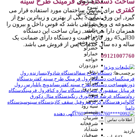
ساخت دستگاه رول فرمینگ طرح سینه
ترکمانچای
تسوج
کفتری
برای نمایش ساختمان مورد استفاده قرار می
تیکمه داش
گیرد, این ورق نماییS یکی از بهترین و زیباترین نوع از
جلفا
مجموعه ی ورق نما می باشد که قوس داخل و بیرون را
خاروانا
همزمان دارا می باشد, زمان ساخت این دستگاه
خامنه
خراجو
30الی45 روز کاری است و دستگاه دارای ضمانت یک
خسروشهر
ساله و ده سال خدمات پس از فروش می باشد.
خضرلو
خمارلو
09121007760
خواجه
دوزدوزان
زرنق
برچسب‌ها:
دستگاه طرح سفال
دستگاه شادولاین
سازنده رول
زنوز
فرمینگ
ساخت دستگاه رول فرمینگ طرح سینه کفتری
دستگاه
سراب
ذوزنقه
ساخت دستگاه طرح سینه کفتری
ساندویچ پانل
پارس رول
سردرود
فرم
پانل سقفی
ورق شیروانی
دستگاه سازه کناف
رول فرمینگ
دستگاه
سهند
رول
دستگاه عرشه فولادی
ورق رنگی
دستگاه متال دک
ورق
سیس
گالوانیزه
دستگاه کرکره
پروفیل سقف کاذب
دستگاه سینوسی
دستگاه
سیه رود
دامپا
شبستر
0992****760
آگهی دهنده
شربیان
اطلاعات تماس
شرفخانه
شندآباد
بازدید
صوفیان
643 بازدید