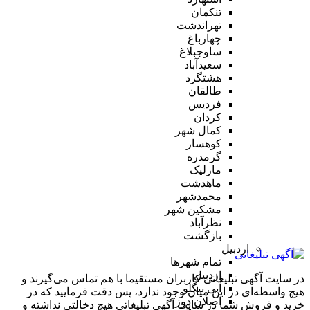
تنکمان
تهراندشت
چهارباغ
ساوجبلاغ
سعیدآباد
هشتگرد
طالقان
فردیس
کردان
کمال شهر
کوهسار
گرمدره
مارلیک
ماهدشت
محمدشهر
مشکین شهر
نظرآباد
بازگشت
اردبیل
تمام شهر‌ها
اردبیل
در سایت آگهی تبلیغاتی کاربران مستقیما با هم تماس می‌گیرند و
آبی بیگلو
هیچ واسطه‌ای در این میان وجود ندارد، پس دقت فرمایید که در
اصلان دوز
خرید و فروشِ شما در سایت آگهی تبلیغاتی هیچ دخالتی نداشته و