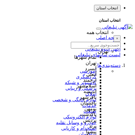
انتخاب استان
انتخاب استان
انتخاب همه
صفحه اصلی
×
طراحی سایت
آگهی انبوه تبلیغاتی
تهران
لیست سایتهای تبلیغاتی
تمام شهر‌ها
تهران
دسته‌بندی‌ها
آبسرد
آموزشی
آبعلی
گردشگری
ارجمند
کامپیوتر و شبکه
اسلامشهر
پزشکی و زیبایی
اندیشه
املاک
باقرشهر
لوازم خانگی و شخصی
باغستان
خدمات
بومهن
صنعت
پاکدشت
لوازم الکترونیکی
پردیس
خودرو و وسایل نقلیه
پرند
استخدام و کاریابی
پیشوا
ساختمان