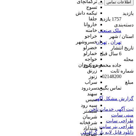
ترکمانچای
اطلاعات تماس
تسوج
تیکمه داش
بازدید
جلفا
1757 بازدید
خاروانا
دسته‌بندی
خامنه
ملک صنعتی
خراجو
استان / شهر
خسروشهر
تهران
,
تهران
خضرلو
تاریخ انتشار
خمارلو
6 سال قبل
خواجه
محله
دوزدوزان
جاده مخصوص کرج
زرنق
شماره ثابت
02148200
زنوز
مبلغ
سراب
تماس بگیرید
سردرود
سهند
گزارش مشکل آگهی
سیس
سیه رود
ثبت آگهی خدمات ناخن
شبستر
مینی سایت
شربیان
طراحی سایت
شرفخانه
طراحی بنر سایت
شندآباد
دانلود فایل لایه باز گرافیکی
صوفیان