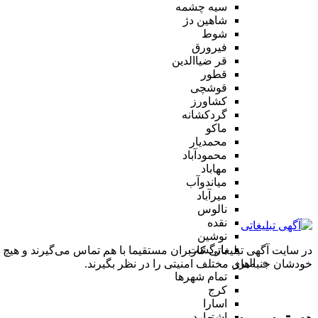
سیه چشمه
شاهین دژ
شوط
فیرورق
قر ضیاالدین
قطور
قوشچی
کشاورز
گردکشانه
ماکو
محمدیار
محمودآباد
مهاباد
میاندوآب
میرآباد
نالوس
نقده
نوشین
بازگشت
در سایت آگهی تبلیغاتی کاربران مستقیما با هم تماس می‌گیرند و هیچ 
البرز
خودشان جنبه‌های مختلف امنیتی را در نظر بگیرند.
تمام شهر‌ها
کرج
اسارا
اشتهارد