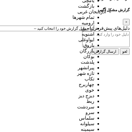
یامچی
بازگشت
گزارش مشکل آگهی
آذربایجان غربی
تمام شهر‌ها
×
ارومیه
دلیل‌های پیش‌فرض:
آواجیق
اشنویه
ایواوغلی
باروق
بازرگان
لغو
ارسال گزارش
بوکان
پلدشت
پیرانشهر
تازه شهر
تکاب
چهاربرج
خوی
دیزج دیز
ربط
سردشت
سرو
سلماس
سیلوانه
سیمینه