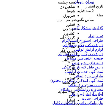
تهران
,
تهران
سیه چشمه
تاریخ انتشار
شاهین دژ
2 ماه قبل
شوط
مبلغ
فیرورق
تماس بگیرید
قر ضیاالدین
قطور
گزارش مشکل آگهی
قوشچی
کشاورز
ثبت اینماد
گردکشانه
طراحی استوری اینستاگرام
ماکو
دریافت کد رهگیری مالیاتی
محمدیار
لوازم آرایش لوکس
محمودآباد
دریافت درگاه پرداخت اینترنتی
مهاباد
صفحه اختصاصی مشاغل
میاندوآب
دامه های رند و خاص
میرآباد
دانلود فایل لایه باز گرافیکی
نالوس
ثبت آگهی خدمات آرایشی
نقده
طراحی بنر تبلیغاتی
نوشین
ثبت آگهی املاک (رایگان و نامحدود)
بازگشت
لیست سایتهای تبلیغاتی
البرز
مشاوره روانشناسی روانکام
تمام شهر‌ها
لوازم آرایش اورجینال
کرج
طراحی سایت
اسارا
پنل پیامکی دائمی با امکانات کامل
اشتهارد