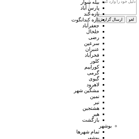
بیله سوار
پارس آباد
تازه کند
لغو
ارسال گزارش
تازه کندانگوت
جعفرآباد
خلخال
رضی
سرعین
عنبران
فخرآباد
کلور
کوراییم
گرمی
گیوی
لاهرود
مشگین شهر
نمین
نیر
هشتجین
هیر
بازگشت
بوشهر
تمام شهر‌ها
بوشهر