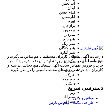
آب پخش
آبدان
امام حسن
انارستان
اهرم
برازجان
بردخون
بندردیر
بندردیلم
بندر ریگ
بندر کنگان
بندر گناوه
در سایت آگهی تبلیغاتی کاربران مستقیما با هم تماس می‌گیرند و
بنک
هیچ واسطه‌ای در این میان وجود ندارد، پس دقت فرمایید که در
تنگ ارم
خرید و فروشِ شما در سایت آگهی تبلیغاتی هیچ دخالتی نداشته و
جم
کاربران باید خودشان جنبه‌های مختلف امنیتی را در نظر بگیرند.
چغادک
خارک
خورموج
دالکی
دسترسی سریع
دلوار
ریز
سعدآباد
قوانین و مقررات
سیراف
طراحی سایت : ققنوس پارس