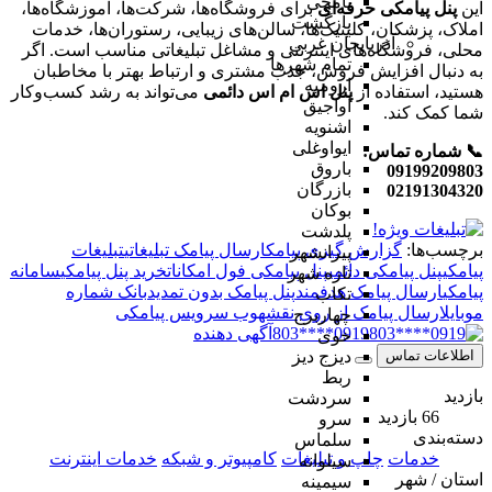
یامچی
این
پنل پیامکی حرفه‌ای
برای فروشگاه‌ها، شرکت‌ها، آموزشگاه‌ها،
بازگشت
املاک، پزشکان، کلینیک‌ها، سالن‌های زیبایی، رستوران‌ها، خدمات
آذربایجان غربی
محلی، فروشگاه‌های اینترنتی و مشاغل تبلیغاتی مناسب است. اگر
تمام شهر‌ها
به دنبال افزایش فروش، جذب مشتری و ارتباط بهتر با مخاطبان
ارومیه
هستید، استفاده از
پنل اس ام اس دائمی
می‌تواند به رشد کسب‌وکار
آواجیق
شما کمک کند.
اشنویه
ایواوغلی
📞 شماره تماس:
باروق
09199209803
بازرگان
02191304320
بوکان
پلدشت
برچسب‌ها:
گزارش گیری پیامک
ارسال پیامک تبلیغاتی
تبلیغات
پیرانشهر
پیامکی
پنل پیامکی دائمی
پنل پیامکی فول امکانات
خرید پنل پیامکی
سامانه
تازه شهر
پیامکی
ارسال پیامک هدفمند
پنل پیامک بدون تمدید
بانک شماره
تکاب
موبایل
ارسال پیامک از روی نقشه
وب سرویس پیامکی
چهاربرج
0919****803
آگهی دهنده
خوی
اطلاعات تماس
دیزج دیز
ربط
بازدید
سردشت
66 بازدید
سرو
دسته‌بندی
سلماس
خدمات
چاپ و تبلیغات
کامپیوتر و شبکه
خدمات اینترنت
سیلوانه
استان / شهر
سیمینه