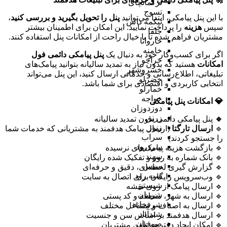
ترکمانچای
تسوج
با این پنل پیامکی، ابتدا می‌توانید
پنل را تحویل بگیرید و بررسی کنید
،
تیکمه داش
سپس
هزینه
را پرداخت نمایید. این امکان برای اطمینان بیشتر
جلفا
مشتریان فراهم شده تا با خیال راحت از امکانات پنل استفاده کنند.
خاروانا
خامنه
اگر برای کسب‌وکار خود به دنبال یک
پنل پیامکی دائمی فول
خراجو
امکانات
هستید که بدون نیاز به تمدید سالیانه بتوانید پیامک‌های
خسروشهر
تبلیغاتی، اطلاع‌رسانی و خدماتی ارسال کنید، این پنل می‌تواند
خضرلو
انتخابی کاربردی و اقتصادی برای شما باشد.
خمارلو
خواجه
💎 امکانات پنل پیامکی
دوزدوزان
زرنق
🔹
پنل پیامکی دائمی بدون تمدید سالیانه
زنوز
🔹
ارسال تارگتا
(ارسال پیامک هدفمند به مشتریانی که خدمات شما
سراب
را جستجو کردند)
سردرود
🔹 بازگشت هزینه پیامک‌های نرسیده
سهند
🔹 بانک شماره به روز و تفکیک شده رایگان
سیس
🔹 گزارش گیری لحظه‌ای، دقیق و حرفه‌ای
سیه رود
🔹 وب‌سرویس رایگان برای اتصال به سایت
شبستر
🔹 ارسال پیامک از روی نقشه
شربیان
🔹 ارسال به شهر، منطقه و کد پستی
شرفخانه
🔹 ارسال به اصناف و مشاغل مختلف
شندآباد
🔹 ارسال هدفمند بر اساس سن و جنسیت
صوفیان
🔹 امکان ایجاد دفترچه تلفن مشتریان