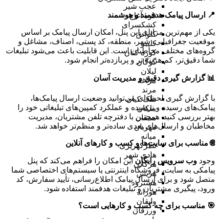
عجب شیر
📍 ارسال پیامک هدفمند و هوشمند
قره آغاج
کشکسرای
یکی از مهم‌ترین مزایای این پنل، امکان ارسال پیامک بر اساس
کلوانق
موقعیت جغرافیایی، شهر، منطقه، کد پستی، اصناف، مشاغل و
کلیبر
گروه‌های مختلف مخاطبان است. این قابلیت باعث می‌شود تبلیغات
کوزه کنان
شما دقیق‌تر، کم هزینه تر و پربازده‌تر انجام شود.
گوگان
لیلان
📊 گزارش گیری دقیق و مدیریت آسان
مراغه
مرند
با گزارش گیری لحظه‌ای می‌توانید وضعیت ارسال پیامک‌ها،
ملک کیان
پیامک‌های رسیده و نرسیده و عملکرد کمپین‌های تبلیغاتی خود را
ملکان
بهتر بررسی کنید. همچنین با دفترچه تلفن مشتریان، مدیریت
ممقان
مخاطبان و ارسال‌های بعدی ساده‌تر و منظم‌تر خواهد شد.
مهربان
میانه
🌐 مناسب برای سایت‌ها و کسب و کارهای آنلاین
نظرکهریزی
هادی شهر
وجود
وب سرویس رایگان
این امکان را فراهم می‌کند که پنل
هرگلان
پیامکی به سایت، فروشگاه اینترنتی یا سیستم‌های اختصاصی شما
هریس
متصل شود و برای ارسال پیامک اطلاع‌رسانی، تأیید سفارش، کد
هشترود
ورود، پیگیری مشتریان و تبلیغات هدفمند استفاده شود.
هوراند
وایقان
🎯 مناسب برای چه کسب و کارهایی است؟
ورزقان