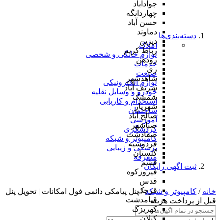
جوادآباد
چهاردانگه
حسن آباد
دماوند
دسته‌بندی‌ها
دیزین
املاک
رباط کریم
لوازم خانگی و شخصی
رودهن
خدمات
ری
صنعت
شاهدشهر
لوازم الکترونیکی
شریف آباد
خودرو و وسایل نقلیه
شمشک
استخدام و کاریابی
شهریار
ساختمان
صالح آباد
آموزشی
صباشهر
گردشگری
صفادشت
کامپیوتر و شبکه
فردوسیه
پزشکی و زیبایی
گلستان
متفرقه
فشم
ثبت اگهی رایگان
فیروزکوه
قدس
قرچک
خانه
/
کامپیوتر و شبکه
/ پنل پیامکی دائمی فول امکانات | تحویل پنل
قیامدشت
قبل از پرداخت هزینه
کهریزک
کیلان