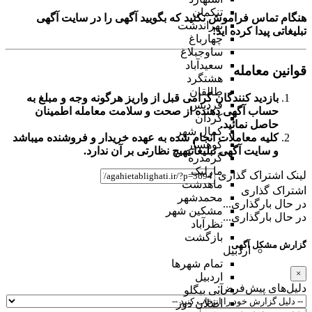
تنکمان
هنگام تماس فراموش نکنید که بگویید آگهی را در
سایت آگهی
تهراندشت
تبلیغاتی
پیدا کرده اید!
چهارباغ
ساوجبلاغ
سعیدآباد
قوانین معامله
هشتگرد
طالقان
بازدید کنندگان گرامی قبل از واریز هرگونه وجه و مبلغ به
فردیس
حساب آگهی دهنده از صحت و سلامت معامله اطمینان
کردان
حاصل نمائید.
کمال شهر
کلیه معاملات انجام شده به عهده خریدار و فروشنده میباشد
کوهسار
و
سایت آگهی تبلیغاتی
هیچ نظارتی بر آن ندارد.
گرمدره
مارلیک
لینک اشتراک گذاری
ماهدشت
اشتراک گذاری
محمدشهر
در حال بارگذاری...
مشکین شهر
در حال بارگذاری...
نظرآباد
بازگشت
گزارش مشکل آگهی
اردبیل
تمام شهر‌ها
×
اردبیل
دلیل‌های پیش‌فرض:
آبی بیگلو
اصلان دوز