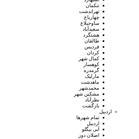
تنکمان
تهراندشت
چهارباغ
ساوجبلاغ
سعیدآباد
هشتگرد
طالقان
فردیس
کردان
کمال شهر
کوهسار
گرمدره
مارلیک
ماهدشت
محمدشهر
مشکین شهر
نظرآباد
بازگشت
اردبیل
تمام شهر‌ها
اردبیل
آبی بیگلو
اصلان دوز