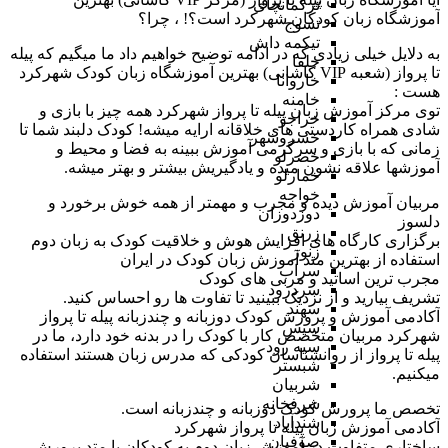
ترکمانچای
آموزشگاه زبان کودکان شهرکرد است؟! ، چرا؟
تسوج
تیکمه داش
به دلایل خیلی زیادی که در ادامه توضیح خواهیم داد ما میگیم که پیله
جلفا
تا پرواز (شعبه VIP کاشانی) بهترین آموزشگاه زبان کودک شهرکرد
خاروانا
هست :
خامنه
توی مرکز آموزش زبان پیله تا پرواز شهرکرد همه چیز با بازی و
خراجو
شادی همراه کاردستی های خلاقانه ارایه میشه! کودک دلبند شما تا
خسروشهر
زمانی که با بازی و سرگرمی آموزش ببینه به فضا و محیط و
خضرلو
آموزشها علاقه نشون میده و یادگیریش بیشتر و بهتر میشه.
خمارلو
خواجه
مربیان آموزش دیده و مجرب و مهمتر از همه خوش برخورد و
دوزدوزان
دلسوز
زرنق
برگزاری کارگاه های افزایش هوش و خلاقیت کودک به زبان دوم
زنوز
استفاده از بهترین متد آموزش زبان کودک در ایران
سراب
مجرب ترین اساتید و مربی های کودک
سردرود
تشریف بیارید و از نزدیک ببینید تا تفاوت ها رو احساس کنید.
سهند
آکادمی آموزش و پرورش کودک دوزبانه و چندزبانه پیله تا پرواز
سیس
شهرکرد مربیان متخصص کار با کودک را در بدنه خود دارد، ما در
سیه رود
پیله تا پرواز از روانشناسان کودکی که مدرس زبان هستند استفاده
شبستر
میکنیم.
شربیان
شرفخانه
تخصص ما پرورش کودک دوزبانه و چندزبانه است.
شندآباد
آکادمی آموزش زبان پیله تا پرواز شهرکرد
صوفیان
ساختاری متفاوت در آموزش زبان دوم به کودکان با متد پرورش