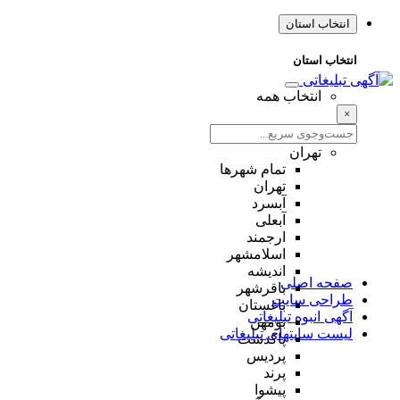
انتخاب استان
انتخاب استان
انتخاب همه
×
تهران
تمام شهر‌ها
تهران
آبسرد
آبعلی
ارجمند
اسلامشهر
اندیشه
صفحه اصلی
باقرشهر
طراحی سایت
باغستان
آگهی انبوه تبلیغاتی
بومهن
لیست سایتهای تبلیغاتی
پاکدشت
پردیس
پرند
پیشوا