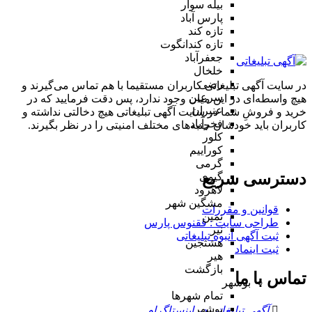
بیله سوار
پارس آباد
تازه کند
تازه کندانگوت
جعفرآباد
خلخال
رضی
در سایت آگهی تبلیغاتی کاربران مستقیما با هم تماس می‌گیرند و
سرعین
هیچ واسطه‌ای در این میان وجود ندارد، پس دقت فرمایید که در
عنبران
خرید و فروشِ شما در سایت آگهی تبلیغاتی هیچ دخالتی نداشته و
فخرآباد
کاربران باید خودشان جنبه‌های مختلف امنیتی را در نظر بگیرند.
کلور
کوراییم
گرمی
دسترسی سریع
گیوی
لاهرود
مشگین شهر
قوانین و مقررات
نمین
طراحی سایت : ققنوس پارس
نیر
ثبت آگهی انبوه تبلیغاتی
هشتجین
ثبت اینماد
هیر
بازگشت
تماس با ما
بوشهر
تمام شهر‌ها
بوشهر
آگهی تبلیغاتی در اینستاگرام