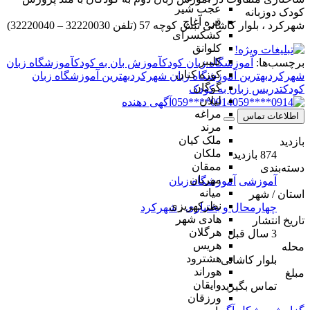
عجب شیر
کودک دوزبانه
قره آغاج
شهرکرد ، بلوار کاشانی نبش کوچه 57 (تلفن 32220030 – 32220040)
کشکسرای
کلوانق
کلیبر
برچسب‌ها:
آموزشگاه زبان کودک
آموزش بان به کودک
آموزشگاه زبان
کوزه کنان
شهرکرد
بهترین آموزشگاه زبان شهرکرد
بهترین آموزشگاه زبان
گوگان
کودک
تدریس زبان به کودک
لیلان
0914****059
آگهی دهنده
مراغه
اطلاعات تماس
مرند
ملک کیان
بازدید
ملکان
874 بازدید
ممقان
دسته‌بندی
مهربان
آموزشی
آموزشگاه زبان
میانه
استان / شهر
نظرکهریزی
چهارمحال و بختیاری
,
شهرکرد
هادی شهر
تاریخ انتشار
هرگلان
3 سال قبل
هریس
محله
هشترود
بلوار کاشانی
هوراند
مبلغ
وایقان
تماس بگیرید
ورزقان