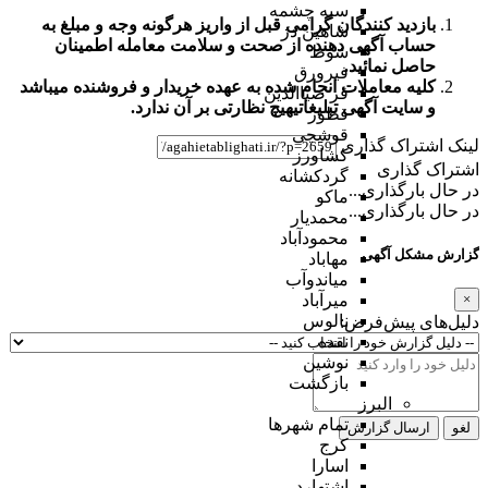
سیه چشمه
بازدید کنندگان گرامی قبل از واریز هرگونه وجه و مبلغ به
شاهین دژ
حساب آگهی دهنده از صحت و سلامت معامله اطمینان
شوط
حاصل نمائید.
فیرورق
کلیه معاملات انجام شده به عهده خریدار و فروشنده میباشد
قر ضیاالدین
و
سایت آگهی تبلیغاتی
هیچ نظارتی بر آن ندارد.
قطور
قوشچی
لینک اشتراک گذاری
کشاورز
اشتراک گذاری
گردکشانه
در حال بارگذاری...
ماکو
در حال بارگذاری...
محمدیار
محمودآباد
گزارش مشکل آگهی
مهاباد
میاندوآب
×
میرآباد
نالوس
دلیل‌های پیش‌فرض:
نقده
نوشین
بازگشت
البرز
تمام شهر‌ها
لغو
ارسال گزارش
کرج
اسارا
اشتهارد