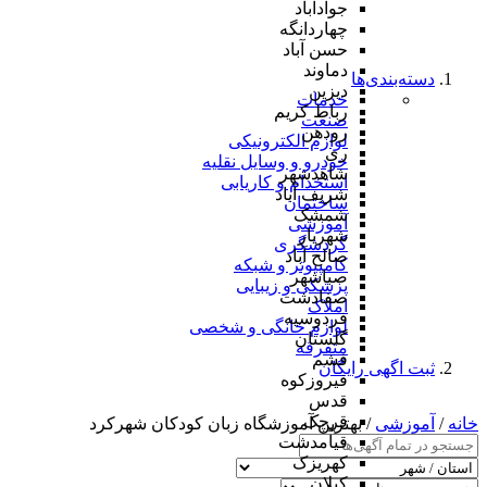
جوادآباد
چهاردانگه
حسن آباد
دماوند
دسته‌بندی‌ها
دیزین
خدمات
رباط کریم
صنعت
رودهن
لوازم الکترونیکی
ری
خودرو و وسایل نقلیه
شاهدشهر
استخدام و کاریابی
شریف آباد
ساختمان
شمشک
آموزشی
شهریار
گردشگری
صالح آباد
کامپیوتر و شبکه
صباشهر
پزشکی و زیبایی
صفادشت
املاک
فردوسیه
لوازم خانگی و شخصی
گلستان
متفرقه
فشم
ثبت اگهی رایگان
فیروزکوه
قدس
قرچک
خانه
/
آموزشی
/ بهترین آموزشگاه زبان کودکان شهرکرد
قیامدشت
کهریزک
کیلان