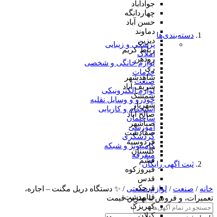
جوادآباد
چهاردانگه
حسن آباد
دماوند
دسته‌بندی‌ها
دیزین
پزشکی و زیبایی
رباط کریم
املاک
رودهن
لوازم خانگی و شخصی
ری
خدمات
شاهدشهر
صنعت
شریف آباد
لوازم الکترونیکی
شمشک
خودرو و وسایل نقلیه
شهریار
استخدام و کاریابی
صالح آباد
ساختمان
صباشهر
آموزشی
صفادشت
گردشگری
فردوسیه
کامپیوتر و شبکه
گلستان
متفرقه
فشم
ثبت اگهی رایگان
فیروزکوه
قدس
قرچک
خانه
/
صنعت
/
لوازم صنعتی
/ ✨ دستگاه دریل مگنت – اجاره،
قیامدشت
تعمیرات، و فروش با بهترین قیمت
کهریزک
کیلان