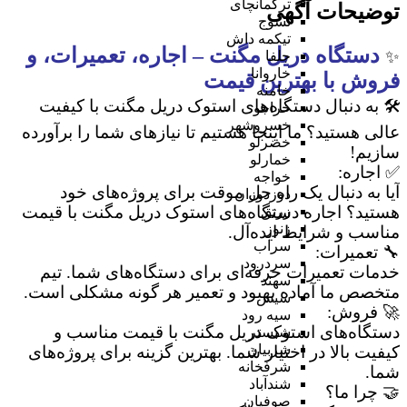
ترکمانچای
توضیحات آگهی
تسوج
تیکمه داش
دستگاه دریل مگنت – اجاره، تعمیرات، و
✨
جلفا
خاروانا
فروش با بهترین قیمت
خامنه
🛠 به دنبال دستگاه‌های استوک دریل مگنت با کیفیت
خراجو
خسروشهر
عالی هستید؟ ما اینجا هستیم تا نیازهای شما را برآورده
خضرلو
سازیم!
خمارلو
✅ اجاره:
خواجه
آیا به دنبال یک راه حل موقت برای پروژه‌های خود
دوزدوزان
هستید؟ اجاره دستگاه‌های استوک دریل مگنت با قیمت
زرنق
زنوز
مناسب و شرایط ایده‌آل.
سراب
🔧 تعمیرات:
سردرود
خدمات تعمیرات حرفه‌ای برای دستگاه‌های شما. تیم
سهند
متخصص ما آماده بهبود و تعمیر هر گونه مشکلی است.
سیس
🚀 فروش:
سیه رود
دستگاه‌های استوک دریل مگنت با قیمت مناسب و
شبستر
شربیان
کیفیت بالا در اختیار شما. بهترین گزینه برای پروژه‌های
شرفخانه
شما.
شندآباد
🤝 چرا ما؟
صوفیان