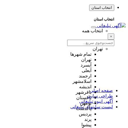
انتخاب استان
انتخاب استان
انتخاب همه
×
تهران
تمام شهر‌ها
تهران
آبسرد
آبعلی
ارجمند
اسلامشهر
اندیشه
صفحه اصلی
باقرشهر
طراحی سایت
باغستان
آگهی انبوه تبلیغاتی
بومهن
لیست سایتهای تبلیغاتی
پاکدشت
پردیس
پرند
پیشوا