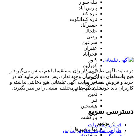
بیله سوار
پارس آباد
تازه کند
تازه کندانگوت
جعفرآباد
خلخال
رضی
سرعین
عنبران
فخرآباد
کلور
کوراییم
در سایت آگهی تبلیغاتی کاربران مستقیما با هم تماس می‌گیرند و
گرمی
هیچ واسطه‌ای در این میان وجود ندارد، پس دقت فرمایید که در
گیوی
خرید و فروشِ شما در سایت آگهی تبلیغاتی هیچ دخالتی نداشته و
لاهرود
کاربران باید خودشان جنبه‌های مختلف امنیتی را در نظر بگیرند.
مشگین شهر
نمین
نیر
هشتجین
دسترسی سریع
هیر
بازگشت
بوشهر
قوانین و مقررات
تمام شهر‌ها
طراحی سایت : ققنوس پارس
بوشهر