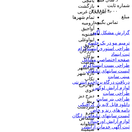
یامچی
شماره ثابت
بازگشت
۰۲۱۶۸۵۰۴۰۰۰
آذربایجان غربی
مبلغ
تمام شهر‌ها
تماس بگیرید
ارومیه
آواجیق
گزارش مشکل آگهی
اشنویه
ایواوغلی
ترمیم مو در یک جلسه
باروق
طراحی استوری اینستاگرام
بازرگان
ثبت اینماد
بوکان
صفحه اختصاصی مشاغل
پلدشت
طراحی پست اینستاگرام
پیرانشهر
لیست سایتهای تبلیغاتی
تازه شهر
مینی سایت
تکاب
دریافت درگاه پرداخت اینترنتی
چهاربرج
لوازم آرایش لوکس
خوی
طراحی سایت
دیزج دیز
طراحی بنر سایت
ربط
دانلود فایل لایه باز گرافیکی
سردشت
دامه های رند و خاص
سرو
لیست سایتهای تبلیغاتی رایگان
سلماس
لوازم آرایش اورجینال
سیلوانه
ثبت آگهی خدمات آرایشی
سیمینه