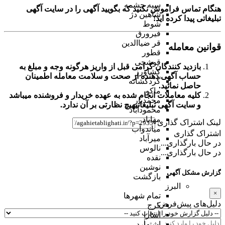
سیه چشمه
هنگام تماس فراموش نکنید که بگویید آگهی را در
سایت آگهی
شاهین دژ
تبلیغاتی
پیدا کرده اید!
شوط
فیرورق
قر ضیاالدین
قوانین معامله
قطور
قوشچی
بازدید کنندگان گرامی قبل از واریز هرگونه وجه و مبلغ به
کشاورز
حساب آگهی دهنده از صحت و سلامت معامله اطمینان
گردکشانه
حاصل نمائید.
ماکو
کلیه معاملات انجام شده به عهده خریدار و فروشنده میباشد
محمدیار
و
سایت آگهی تبلیغاتی
هیچ نظارتی بر آن ندارد.
محمودآباد
مهاباد
لینک اشتراک گذاری
میاندوآب
اشتراک گذاری
میرآباد
در حال بارگذاری...
نالوس
در حال بارگذاری...
نقده
نوشین
گزارش مشکل آگهی
بازگشت
البرز
×
تمام شهر‌ها
دلیل‌های پیش‌فرض:
کرج
اسارا
اشتهارد