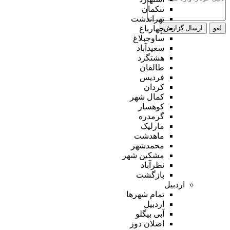
تنکمان
تهراندشت
لغو
ارسال گزارش
چهارباغ
ساوجبلاغ
سعیدآباد
هشتگرد
طالقان
فردیس
کردان
کمال شهر
کوهسار
گرمدره
مارلیک
ماهدشت
محمدشهر
مشکین شهر
نظرآباد
بازگشت
اردبیل
تمام شهر‌ها
اردبیل
آبی بیگلو
اصلان دوز