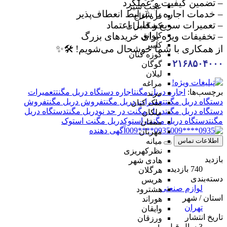
– تضمین کیفیت و عملکرد
عجب شیر
– خدمات اجاره با شرایط انعطاف‌پذیر
قره آغاج
– تعمیرات سریع و قابل اعتماد
کشکسرای
– تخفیفات ویژه برای خریدهای بزرگ
کلوانق
کلیبر
از همکاری با شما خوشحال می‌شویم! 🛠✨
کوزه کنان
۰۲۱۶۸۵۰۴۰۰۰
گوگان
لیلان
مراغه
برچسب‌ها:
اجاره دریل مگنت
اجاره دستگاه دریل مگنت
تعمیرات
مرند
دستگاه دریل مگنت
تعمیرات دریل مگنت
فروش دریل مگنت
فروش
ملک کیان
دستگاه دریل مگنت
دریل مگنت در حد نو
دریل مگنت
دستگاه دریل
ملکان
مگنت
دستگاه دریل مگنت استوک
دریل مگنت استوک
ممقان
0935****009
آگهی دهنده
مهربان
اطلاعات تماس
میانه
نظرکهریزی
بازدید
هادی شهر
740 بازدید
هرگلان
دسته‌بندی
هریس
لوازم صنعتی
هشترود
استان / شهر
هوراند
تهران
وایقان
تاریخ انتشار
ورزقان
3 سال قبل