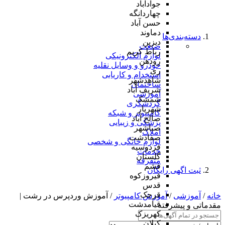
جوادآباد
چهاردانگه
حسن آباد
دماوند
دسته‌بندی‌ها
دیزین
صنعت
رباط کریم
لوازم الکترونیکی
رودهن
خودرو و وسایل نقلیه
ری
استخدام و کاریابی
شاهدشهر
ساختمان
شریف آباد
آموزشی
شمشک
گردشگری
شهریار
کامپیوتر و شبکه
صالح آباد
پزشکی و زیبایی
صباشهر
املاک
صفادشت
لوازم خانگی و شخصی
فردوسیه
خدمات
گلستان
متفرقه
فشم
ثبت اگهی رایگان
فیروزکوه
قدس
قرچک
خانه
/
آموزشی
/
آموزش کامپیوتر
/ آموزش وردپرس در رشت |
قیامدشت
مقدماتی و پیشرفته
کهریزک
کیلان