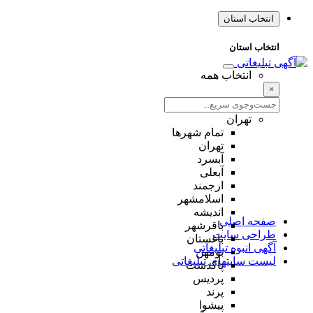
انتخاب استان
انتخاب استان
انتخاب همه
×
تهران
تمام شهر‌ها
تهران
آبسرد
آبعلی
ارجمند
اسلامشهر
اندیشه
صفحه اصلی
باقرشهر
طراحی سایت
باغستان
آگهی انبوه تبلیغاتی
بومهن
لیست سایتهای تبلیغاتی
پاکدشت
پردیس
پرند
پیشوا