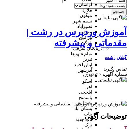
لواسان
ملارد
جستجو
میگون
نسیم شهر
نصیرآباد
آموزش وردپرس در رشت |
وحیدیه
ورامین
مقدماتی و پیشرفته
بازگشت
آذربایجان شرقی
تمام شهر‌ها
گیلان
رشت
تبریز
آبش احمد
تماس بگیرید
آذرشهر
شماره آگهی:
2817
آقکند
اسکو
اهر
ایلخچی
باسمنج
بخشایش
بستان آباد
بناب
توضیحات آگهی
ناب جدید
ترک