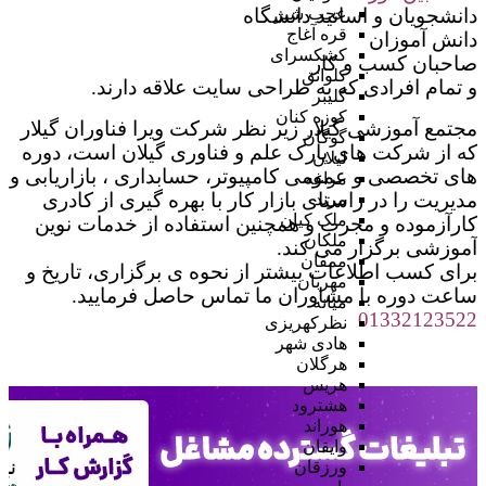
دانشجویان و اساتید دانشگاه
عجب شیر
قره آغاج
دانش آموزان
کشکسرای
صاحبان کسب و کار
کلوانق
و تمام افرادی که به طراحی سایت علاقه دارند.
کلیبر
کوزه کنان
مجتمع آموزشی گیلار زیر نظر شرکت ویرا فناوران گیلار
گوگان
که از شرکت های پارک علم و فناوری گیلان است، دوره
لیلان
های تخصصی و عمومی کامپیوتر، حسابداری ، بازاریابی و
مراغه
مدیریت را در راستای بازار کار با بهره‌ گیری از کادری
مرند
ملک کیان
کارآزموده و مجرب و همچنین استفاده از خدمات نوین
ملکان
آموزشی برگزار می کند.
ممقان
برای کسب اطلاعات بیشتر از نحوه ی برگزاری، تاریخ و
مهربان
ساعت دوره با مشاوران ما تماس حاصل فرمایید.
میانه
01332123522
نظرکهریزی
هادی شهر
هرگلان
هریس
هشترود
هوراند
وایقان
ورزقان