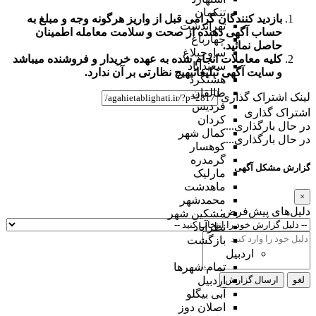
تنکمان
بازدید کنندگان گرامی قبل از واریز هرگونه وجه و مبلغ به
تهراندشت
حساب آگهی دهنده از صحت و سلامت معامله اطمینان
چهارباغ
حاصل نمائید.
ساوجبلاغ
کلیه معاملات انجام شده به عهده خریدار و فروشنده میباشد
سعیدآباد
و
سایت آگهی تبلیغاتی
هیچ نظارتی بر آن ندارد.
هشتگرد
طالقان
لینک اشتراک گذاری
فردیس
اشتراک گذاری
کردان
در حال بارگذاری...
کمال شهر
در حال بارگذاری...
کوهسار
گرمدره
گزارش مشکل آگهی
مارلیک
ماهدشت
×
محمدشهر
دلیل‌های پیش‌فرض:
مشکین شهر
نظرآباد
بازگشت
اردبیل
تمام شهر‌ها
لغو
ارسال گزارش
اردبیل
آبی بیگلو
اصلان دوز