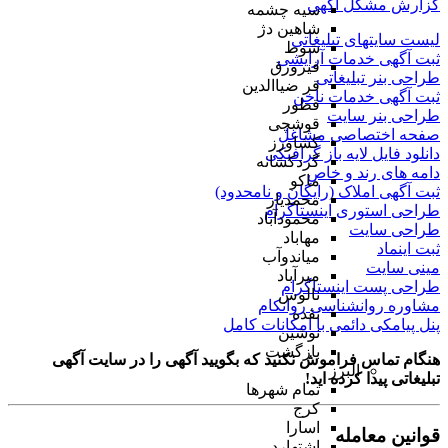
گزارش مشکل آگهی
سیه چشمه
شاهین دژ
لیست سایتهای تبلیغاتی
شوط
ثبت آگهی خدمات آرایشی
فیرورق
طراحی بنر تبلیغاتی
قر ضیاالدین
ثبت آگهی خدمات ناخن
قطور
طراحی بنر سایت
قوشچی
صفحه اختصاصی مشاغل
کشاورز
دانلود فایل لایه باز گرافیکی
گردکشانه
دامه های رند و خاص
ماکو
ثبت آگهی املاک (رایگان و نامحدود)
محمدیار
طراحی استوری اینستاگرام
محمودآباد
طراحی سایت
مهاباد
ثبت اینماد
میاندوآب
مینی سایت
میرآباد
طراحی پست اینستاگرام
نالوس
مشاوره روانشناسی روانکام
نقده
پنل پیامکی دائمی با امکانات کامل
نوشین
بازگشت
هنگام تماس فراموش نکنید که بگویید آگهی را در
سایت آگهی
البرز
تبلیغاتی
پیدا کرده اید!
تمام شهر‌ها
کرج
اسارا
قوانین معامله
اشتهارد