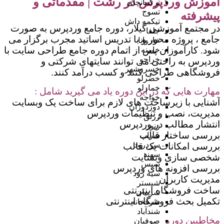
آموزش وردپرس در رشت | مقدماتی و
ترکمانچای
تسوج
پیشرفته
تیکمه داش
در مجتمع آموزشی گیلار، دوره جامع وردپرس به صورت
جلفا
جامع ، پروژه محور و با تدریس اساتید مجرب برگزار می
خاروانا
شود. کارآموزان پس از اتمام دوره جامع طراحی سایت با
خامنه
خراجو
وردپرس به راحتی می توانند سایتهای شرکتی و
خسروشهر
فروشگاهی طراحی کنند و کسب درآمد کنند.
خضرلو
خمارلو
مهارت هایی که در این دوره یاد می گیرید شامل :
خواجه
آشنایی با زیرساخت های لازم برای ساخت یک وبسایت
دوزدوزان
مدیریت، نصب و تنظیمات وردپرس
زرنق
انتشار مطالب در وردپرس
زنوز
بررسی ساختار قالب
سراب
سردرود
بررسی امکانات یک قالب
سهند
شخصی سازی وبسایت
سیس
بررسی افزونه های وردپرس
سیه رود
مدیریت کاربران
شبستر
ساخت فروشگاه اینترنتی
شربیان
تکمیل بحث فروشگاه اینترنتی
شرفخانه
شندآباد
مخاطبین دوره
صوفیان