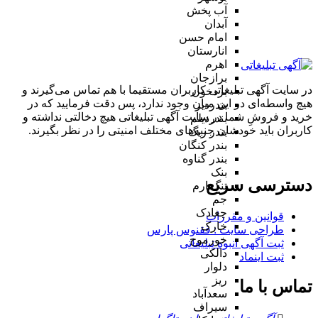
آب پخش
آبدان
امام حسن
انارستان
اهرم
برازجان
در سایت آگهی تبلیغاتی کاربران مستقیما با هم تماس می‌گیرند و
بردخون
هیچ واسطه‌ای در این میان وجود ندارد، پس دقت فرمایید که در
بندردیر
خرید و فروشِ شما در سایت آگهی تبلیغاتی هیچ دخالتی نداشته و
بندردیلم
کاربران باید خودشان جنبه‌های مختلف امنیتی را در نظر بگیرند.
بندر ریگ
بندر کنگان
بندر گناوه
بنک
دسترسی سریع
تنگ ارم
جم
چغادک
قوانین و مقررات
خارک
طراحی سایت : ققنوس پارس
خورموج
ثبت آگهی انبوه تبلیغاتی
دالکی
ثبت اینماد
دلوار
ریز
تماس با ما
سعدآباد
سیراف