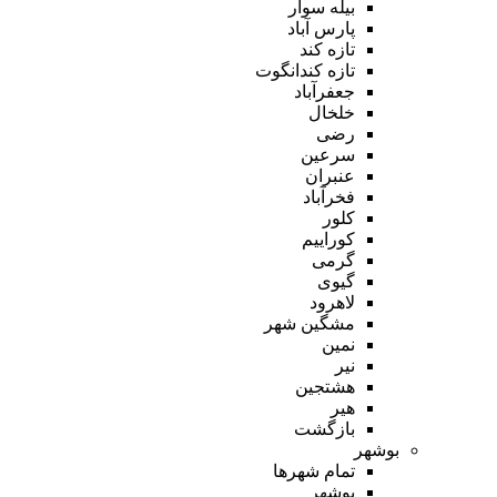
بیله سوار
پارس آباد
تازه کند
تازه کندانگوت
جعفرآباد
خلخال
رضی
سرعین
عنبران
فخرآباد
کلور
کوراییم
گرمی
گیوی
لاهرود
مشگین شهر
نمین
نیر
هشتجین
هیر
بازگشت
بوشهر
تمام شهر‌ها
بوشهر