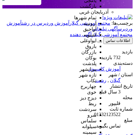
یامچی
بازگشت
آذربایجان غربی
تمام شهر‌ها
برچسب‌ها:
مجتمع آموزشی گیلار
آموزش وردپرس در رشت
آموزش
ارومیه
وردپرس
آگهی تبلیغاتی
آواجیق
مجتمع آموزشی گیلار
آگهی دهنده
اشنویه
ایواوغلی
اطلاعات تماس
باروق
بازدید
بازرگان
732 بازدید
بوکان
دسته‌بندی
پلدشت
آموزش کامپیوتر
پیرانشهر
استان / شهر
تازه شهر
گیلان
,
رشت
تکاب
تاریخ انتشار
چهاربرج
3 سال قبل
خوی
محله
دیزج دیز
قلیپور
ربط
شماره ثابت
سردشت
01332123522
سرو
مبلغ
سلماس
تماس بگیرید
سیلوانه
سیمینه