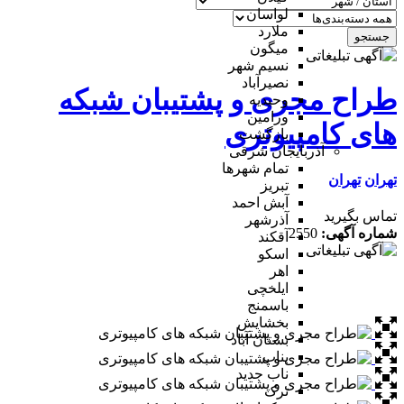
لواسان
ملارد
جستجو
میگون
نسیم شهر
نصیرآباد
طراح مجری و پشتیبان شبکه
وحیدیه
ورامین
های کامپیوتری
بازگشت
آذربایجان شرقی
تمام شهر‌ها
تهران
تهران
تبریز
آبش احمد
تماس بگیرید
آذرشهر
شماره آگهی:
2550
آقکند
اسکو
اهر
ایلخچی
باسمنج
بخشایش
بستان آباد
بناب
ناب جدید
ترک