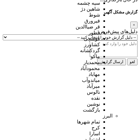
سیه چشمه
شاهین دژ
گزارش مشکل آگهی
شوط
فیرورق
×
قر ضیاالدین
دلیل‌های پیش‌فرض:
قطور
قوشچی
کشاورز
گردکشانه
ماکو
لغو
ارسال گزارش
محمدیار
محمودآباد
مهاباد
میاندوآب
میرآباد
نالوس
نقده
نوشین
بازگشت
البرز
تمام شهر‌ها
کرج
اسارا
اشتهارد