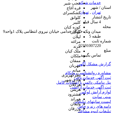
خدمات شبکه
عجب شیر
استان / شهر
قره آغاج
تهران
,
تهران
کشکسرای
تاریخ انتشار
کلوانق
4 سال قبل
کلیبر
محله
کوزه کنان
میدان ونک خیابان خدامی خیابان نیروی انتظامی پلاک 1واحد9
گوگان
طبقه 5
لیلان
شماره ثابت
مراغه
02191007220
مرند
مبلغ
ملک کیان
تماس بگیرید
ملکان
ممقان
گزارش مشکل آگهی
مهربان
میانه
مشاوره روانشناسی روانکام
نظرکهریزی
ثبت آگهی خدمات ناخن
هادی شهر
پنل پیامکی دائمی با امکانات کامل
هرگلان
ثبت آگهی خدمات آرایشی
هریس
لوازم آرایش لوکس
هشترود
مینی سایت
هوراند
لیست سایتهای تبلیغاتی
وایقان
دامه های رند و خاص
ورزقان
تبلیغات انبوه مشاغل