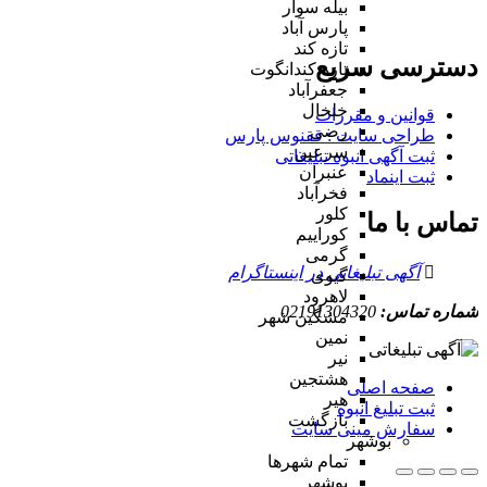
بیله سوار
پارس آباد
تازه کند
دسترسی سریع
تازه کندانگوت
جعفرآباد
خلخال
قوانین و مقررات
رضی
طراحی سایت : ققنوس پارس
سرعین
ثبت آگهی انبوه تبلیغاتی
عنبران
ثبت اینماد
فخرآباد
کلور
تماس با ما
کوراییم
گرمی
آگهی تبلیغاتی در اینستاگرام
گیوی
لاهرود
شماره تماس:
02191304320
مشگین شهر
نمین
نیر
هشتجین
صفحه اصلی
هیر
ثبت تبلیغ انبوه
بازگشت
سفارش مینی سایت
بوشهر
تمام شهر‌ها
بوشهر