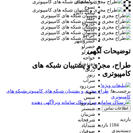
ترکمانچای
تسوج
تیکمه داش
جلفا
خاروانا
خامنه
خراجو
خسروشهر
خضرلو
توضیحات آگهی
خمارلو
خواجه
دوزدوزان
طراح، مجری و پشتیبان شبکه های
زرنق
کامپیوتری
زنوز
سراب
سردرود
برچسب‌ها:
طراح مجری و پشتیبان شبکه های کامپیوتری
شبکه های
سهند
کامپیوتری
سیس
رستاک سامانه ویرا
آگهی دهنده
سیه رود
اطلاعات تماس
شبستر
شربیان
بازدید
شرفخانه
1184 بازدید
شندآباد
دسته‌بندی
صوفیان