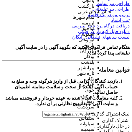
یامچی
طراحی بنر سایت
بازگشت
طراحی بنر تبلیغاتی
آذربایجان غربی
ترمیم مو در یک جلسه
تمام شهر‌ها
ثبت اینماد
ارومیه
دریافت درگاه پرداخت اینترنتی
آواجیق
دانلود فایل لایه باز گرافیکی
اشنویه
لیست سایتهای تبلیغاتی رایگان
ایواوغلی
باروق
هنگام تماس فراموش نکنید که بگویید آگهی را در
سایت آگهی
بازرگان
تبلیغاتی
پیدا کرده اید!
بوکان
پلدشت
پیرانشهر
قوانین معامله
تازه شهر
تکاب
بازدید کنندگان گرامی قبل از واریز هرگونه وجه و مبلغ به
چهاربرج
حساب آگهی دهنده از صحت و سلامت معامله اطمینان
خوی
حاصل نمائید.
دیزج دیز
کلیه معاملات انجام شده به عهده خریدار و فروشنده میباشد
ربط
و
سایت آگهی تبلیغاتی
هیچ نظارتی بر آن ندارد.
سردشت
سرو
لینک اشتراک گذاری
سلماس
اشتراک گذاری
سیلوانه
در حال بارگذاری...
سیمینه
در حال بارگذاری...